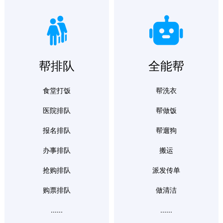
帮排队
全能帮
食堂打饭
帮洗衣
医院排队
帮做饭
报名排队
帮遛狗
办事排队
搬运
抢购排队
派发传单
购票排队
做清洁
......
......