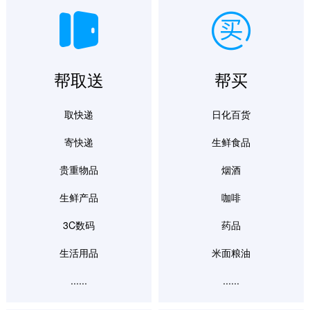
帮取送
帮买
取快递
日化百货
寄快递
生鲜食品
贵重物品
烟酒
生鲜产品
咖啡
3C数码
药品
生活用品
米面粮油
......
......