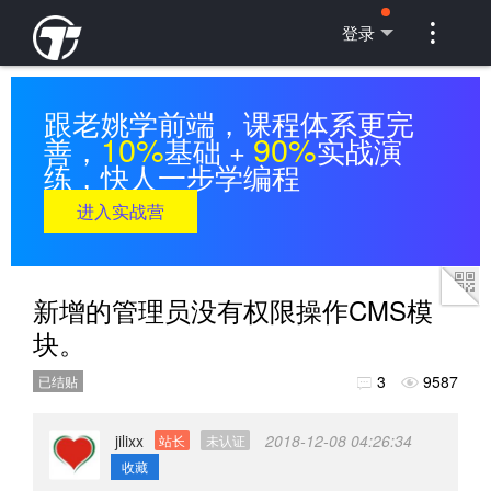

登录
跟老姚学前端，课程体系更完
10%
90%
善，
基础 +
实战演
练，快人一步学编程
进入实战营
新增的管理员没有权限操作CMS模
块。
3
9587
已结贴


jilixx
2018-12-08 04:26:34
站长
未认证
收藏