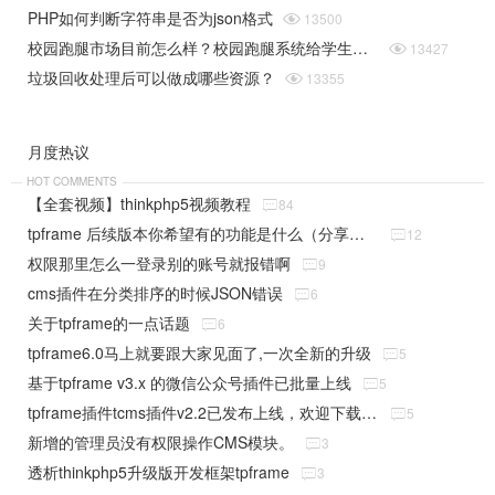
PHP如何判断字符串是否为json格式

13500
校园跑腿市场目前怎么样？校园跑腿系统给学生带来了哪些便捷？

13427
垃圾回收处理后可以做成哪些资源？

13355
月度热议
HOT COMMENTS
【全套视频】thinkphp5视频教程

84
tpframe 后续版本你希望有的功能是什么（分享贴）

12
权限那里怎么一登录别的账号就报错啊

9
cms插件在分类排序的时候JSON错误

6
关于tpframe的一点话题

6
tpframe6.0马上就要跟大家见面了,一次全新的升级

5
基于tpframe v3.x 的微信公众号插件已批量上线

5
tpframe插件tcms插件v2.2已发布上线，欢迎下载使用

5
新增的管理员没有权限操作CMS模块。

3
透析thinkphp5升级版开发框架tpframe

3