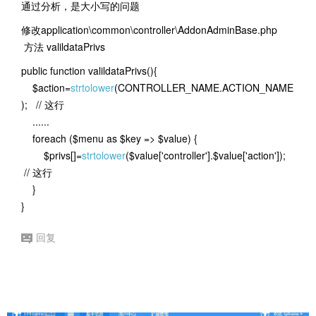
通过分析，是大小写的问题
修改application\common\controller\AddonAdminBase.php
方法 valildataPrivs
public function valildataPrivs(){
$action=
strtolower
(CONTROLLER_NAME.ACTION_NAME
); // 这行
......
foreach ($menu as $key => $value) {
$privs[]=
strtolower
($value['controller'].$value['action']);
// 这行
}
}
回复