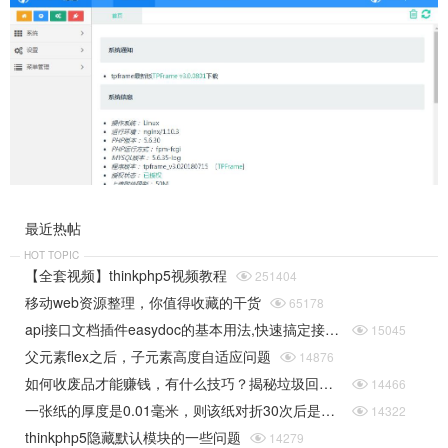
最近热帖
HOT TOPIC
【全套视频】thinkphp5视频教程

251404
移动web资源整理，你值得收藏的干货

65178
api接口文档插件easydoc的基本用法,快速搞定接口文档

15045
父元素flex之后，子元素高度自适应问题

14876
如何收废品才能赚钱，有什么技巧？揭秘垃圾回收行业的一些规则

14466
一张纸的厚度是0.01毫米，则该纸对折30次后是多厚（据说超过珠穆朗玛峰的高度）php实现

14322
thinkphp5隐藏默认模块的一些问题

14279