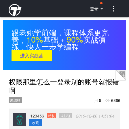

登录
跟老姚学前端，课程体系更完
10%
90%
善，
基础 +
实战演
练，快人一步学编程
进入实战营
权限那里怎么一登录别的账号就报错
啊
9
6866
未结贴


123456
2019-12-26 14:51:04
站长
未认证
收藏