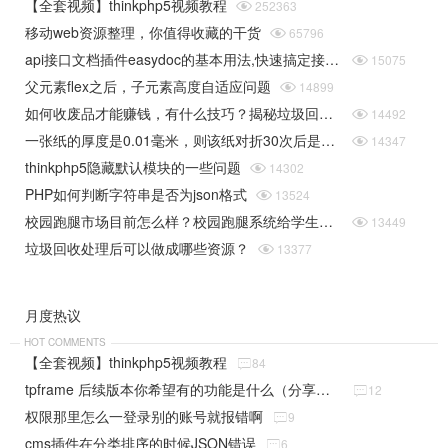
【全套视频】thinkphp5视频教程

252363
移动web资源整理，你值得收藏的干货

65796
api接口文档插件easydoc的基本用法,快速搞定接口文档

15075
父元素flex之后，子元素高度自适应问题

14899
如何收废品才能赚钱，有什么技巧？揭秘垃圾回收行业的一些规则

14492
一张纸的厚度是0.01毫米，则该纸对折30次后是多厚（据说超过珠穆朗玛峰的高度）php实现

14347
thinkphp5隐藏默认模块的一些问题

14302
PHP如何判断字符串是否为json格式

13524
校园跑腿市场目前怎么样？校园跑腿系统给学生带来了哪些便捷？

13449
垃圾回收处理后可以做成哪些资源？

13377
月度热议
HOT COMMENTS
【全套视频】thinkphp5视频教程

84
tpframe 后续版本你希望有的功能是什么（分享贴）

12
权限那里怎么一登录别的账号就报错啊

9
cms插件在分类排序的时候JSON错误

6