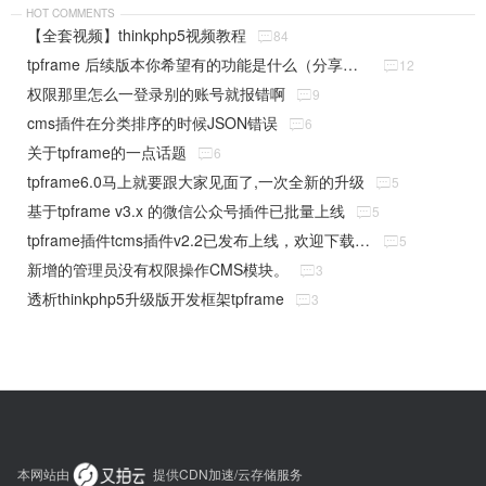
HOT COMMENTS
【全套视频】thinkphp5视频教程

84
tpframe 后续版本你希望有的功能是什么（分享贴）

12
权限那里怎么一登录别的账号就报错啊

9
cms插件在分类排序的时候JSON错误

6
关于tpframe的一点话题

6
tpframe6.0马上就要跟大家见面了,一次全新的升级

5
基于tpframe v3.x 的微信公众号插件已批量上线

5
tpframe插件tcms插件v2.2已发布上线，欢迎下载使用

5
新增的管理员没有权限操作CMS模块。

3
透析thinkphp5升级版开发框架tpframe

3
本网站由
提供CDN加速/云存储服务