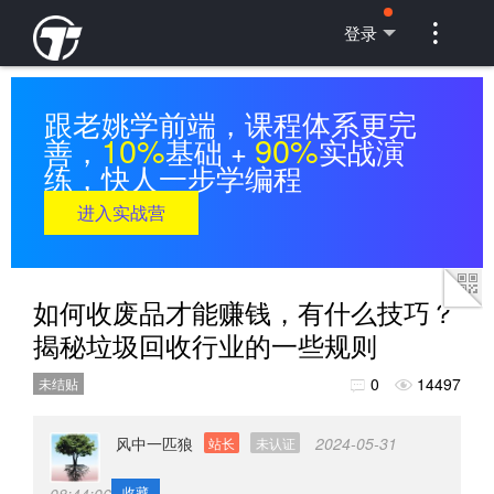

登录
跟老姚学前端，课程体系更完
10%
90%
善，
基础 +
实战演
练，快人一步学编程
进入实战营
如何收废品才能赚钱，有什么技巧？
揭秘垃圾回收行业的一些规则
0
14497
未结贴


风中一匹狼
2024-05-31
站长
未认证
收藏