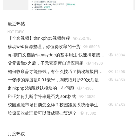
最近热帖
HOT TOPIC
【全套视频】thinkphp5视频教程

252795
移动web资源整理，你值得收藏的干货

65996
api接口文档插件easydoc的基本用法,快速搞定接口文档

15084
父元素flex之后，子元素高度自适应问题

14906
如何收废品才能赚钱，有什么技巧？揭秘垃圾回收行业的一些规则

14498
一张纸的厚度是0.01毫米，则该纸对折30次后是多厚（据说超过珠穆朗玛峰的高度）php实现

14353
thinkphp5隐藏默认模块的一些问题

14306
PHP如何判断字符串是否为json格式

13529
校园跑腿市场目前怎么样？校园跑腿系统给学生带来了哪些便捷？

13453
垃圾回收处理后可以做成哪些资源？

13382
月度热议