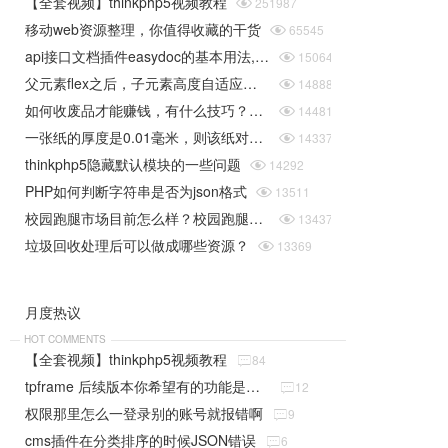
【全套视频】thinkphp5视频教程

251987
移动web资源整理，你值得收藏的干货

65545
api接口文档插件easydoc的基本用法,快速搞定接口文档

15064
父元素flex之后，子元素高度自适应问题

14888
如何收废品才能赚钱，有什么技巧？揭秘垃圾回收行业的一些规则

14481
一张纸的厚度是0.01毫米，则该纸对折30次后是多厚（据说超过珠穆朗玛峰的高度）php实现

14337
thinkphp5隐藏默认模块的一些问题

14292
PHP如何判断字符串是否为json格式

13511
校园跑腿市场目前怎么样？校园跑腿系统给学生带来了哪些便捷？

13437
垃圾回收处理后可以做成哪些资源？

13369
月度热议
HOT COMMENTS
【全套视频】thinkphp5视频教程

84
tpframe 后续版本你希望有的功能是什么（分享贴）

12
权限那里怎么一登录别的账号就报错啊

9
cms插件在分类排序的时候JSON错误

6