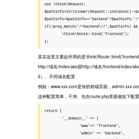
use \think\Request;

$pathinfo=strtolower(Request::instance()->pa
$pathinfo=$pathinfo=='backend'?$pathinfo.'/'
if(!preg_match('/^backend\//',$pathinfo) && 
	\think\Route::bind('frontend');

};
其实这里主要起作用的是\think\Route::bind('frontend'
http://域名/index/abc跟http://域名/frontend/index
3）、不同域名配置
例如：www.xxx.com是你的前端页面，admin.xxx
这种配置简单，干净。先在route.php里面做如下配
return [

	'__domain__' => [

		'www'=> 'frontend',

		'admin' => 'backend',
