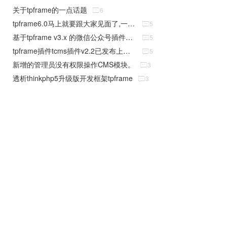
关于tpframe的一点话题

6
tpframe6.0马上就要跟大家见面了,一次全新的升级

5
基于tpframe v3.x 的微信公众号插件已批量上线

5
tpframe插件tcms插件v2.2已发布上线，欢迎下载使用

5
新增的管理员没有权限操作CMS模块。

3
透析thinkphp5升级版开发框架tpframe

3