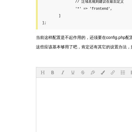
		// 泛域名规则建议在最后定义

		'*' => 'frontend',

	]

];
当前这样配置是不起作用的，还须要在config.php配置文件里
这些应该基本够用了吧，肯定还有其它的设置办法，