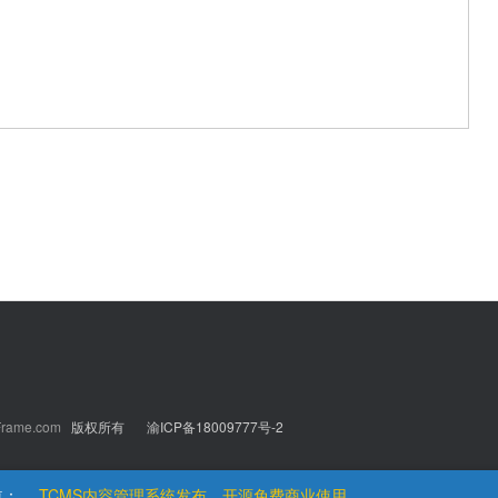
rame.com
版权所有
渝ICP备18009777号-2
更多Tcms微信公众号、小程序功能持续更新中
道：
TCMS内容管理系统发布，开源免费商业使用