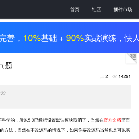
首页
社区
插件市场
10%
90%
完善，
基础 +
实战演练，快
些问题
2
14291


:39
不科学的，所以5.0已经把设置默认模块取消了，当然在
官方文档
里面
行的方法，当然在不改源码的情况下，如果你要改源码当然也是可以实