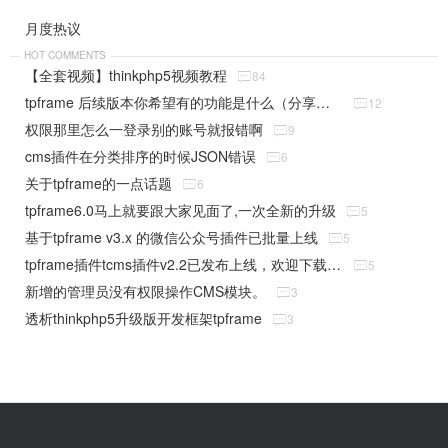
月度热议
HOT COMMENTS
【全套视频】thinkphp5视频教程

84
tpframe 后续版本你希望有的功能是什么（分享贴）

12
权限那里怎么一登录别的账号就报错啊

9
cms插件在分类排序的时候JSON错误

6
关于tpframe的一点话题

6
tpframe6.0马上就要跟大家见面了,一次全新的升级

5
基于tpframe v3.x 的微信公众号插件已批量上线

5
tpframe插件tcms插件v2.2已发布上线，欢迎下载使用

5
新增的管理员没有权限操作CMS模块。

3
透析thinkphp5升级版开发框架tpframe

3