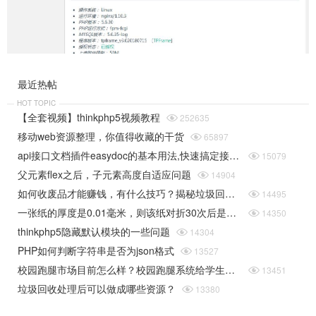
最近热帖
HOT TOPIC
【全套视频】thinkphp5视频教程

252635
移动web资源整理，你值得收藏的干货

65897
api接口文档插件easydoc的基本用法,快速搞定接口文档

15079
父元素flex之后，子元素高度自适应问题

14904
如何收废品才能赚钱，有什么技巧？揭秘垃圾回收行业的一些规则

14495
一张纸的厚度是0.01毫米，则该纸对折30次后是多厚（据说超过珠穆朗玛峰的高度）php实现

14350
thinkphp5隐藏默认模块的一些问题

14304
PHP如何判断字符串是否为json格式

13527
校园跑腿市场目前怎么样？校园跑腿系统给学生带来了哪些便捷？

13451
垃圾回收处理后可以做成哪些资源？

13380