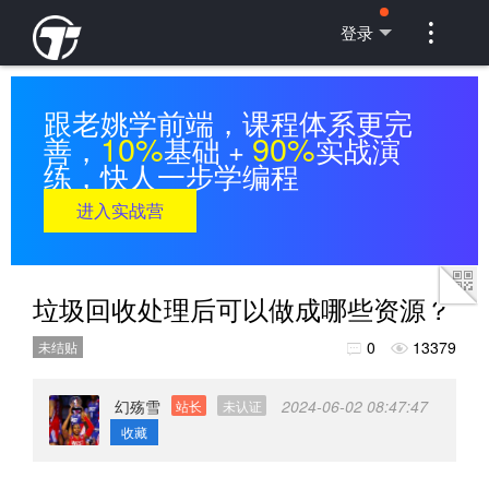

登录
跟老姚学前端，课程体系更完
10%
90%
善，
基础 +
实战演
练，快人一步学编程
进入实战营
垃圾回收处理后可以做成哪些资源？
0
13379
未结贴


幻殇雪
2024-06-02 08:47:47
站长
未认证
收藏