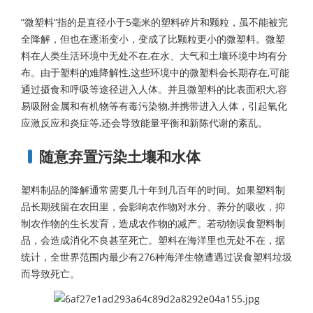
“微塑料”指的是直径小于5毫米的塑料碎片和颗粒，虽不能被完
全降解，但也在逐渐变小，变成了比颗粒更小的微塑料。微塑
料在人类生活环境中无处不在,在水、大气和土壤环境中均有分
布。由于塑料的难降解性,这些环境中的微塑料会长期存在,可能
通过摄食和呼吸等途径进入人体。并且微塑料的比表面积大,容
易吸附金属和有机物等有毒污染物,并携带进入人体，引起氧化
应激反应和炎症等,还会导致能量平衡和新陈代谢的紊乱。
随意弃置污染土壤和水体
塑料制品的降解通常需要几十年到几百年的时间。如果塑料制
品长期残留在农田里，会影响农作物对水分、养分的吸收，抑
制农作物的生长发育，造成农作物的减产。若动物误食塑料制
品，会造成消化不良甚至死亡。塑料在海洋里也无处不在，据
统计，全世界范围内最少有276种海洋生物遭遇过误食塑料垃圾
而导致死亡。