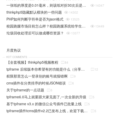
一张纸的厚度是0.01毫米，则该纸对折30次后是多厚（据说超过珠穆朗玛峰的高度）php实现

14347
thinkphp5隐藏默认模块的一些问题

14302
PHP如何判断字符串是否为json格式

13525
校园跑腿市场目前怎么样？校园跑腿系统给学生带来了哪些便捷？

13449
垃圾回收处理后可以做成哪些资源？

13377
月度热议
HOT COMMENTS
【全套视频】thinkphp5视频教程

84
tpframe 后续版本你希望有的功能是什么（分享贴）

12
权限那里怎么一登录别的账号就报错啊

9
cms插件在分类排序的时候JSON错误

6
关于tpframe的一点话题

6
tpframe6.0马上就要跟大家见面了,一次全新的升级

5
基于tpframe v3.x 的微信公众号插件已批量上线

5
tpframe插件tcms插件v2.2已发布上线，欢迎下载使用

5