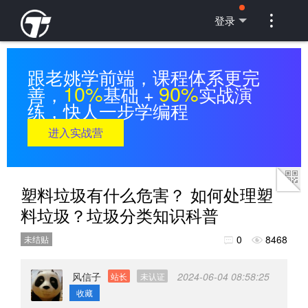

登录
跟老姚学前端，课程体系更完
10%
90%
善，
基础 +
实战演
练，快人一步学编程
进入实战营
塑料垃圾有什么危害？ 如何处理塑
料垃圾？垃圾分类知识科普
0
8468
未结贴


风信子
2024-06-04 08:58:25
站长
未认证
收藏