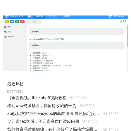
最近热帖
HOT TOPIC
【全套视频】thinkphp5视频教程

252402
移动web资源整理，你值得收藏的干货

65796
api接口文档插件easydoc的基本用法,快速搞定接口文档

15075
父元素flex之后，子元素高度自适应问题

14902
如何收废品才能赚钱，有什么技巧？揭秘垃圾回收行业的一些规则

14492