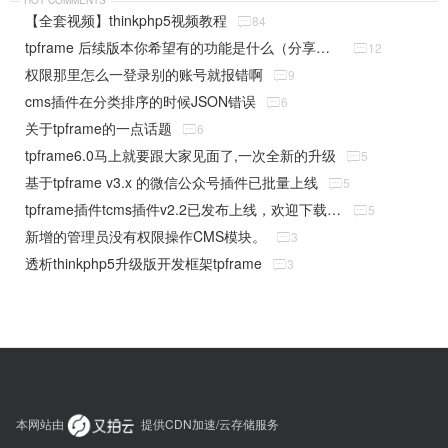
【全套视频】thinkphp5视频教程

84
tpframe 后续版本你希望有的功能是什么（分享贴）

12
权限那里怎么一登录别的账号就报错啊

9
cms插件在分类排序的时候JSON错误

6
关于tpframe的一点话题

6
tpframe6.0马上就要跟大家见面了,一次全新的升级

5
基于tpframe v3.x 的微信公众号插件已批量上线

5
tpframe插件tcms插件v2.2已发布上线，欢迎下载使用

5
新增的管理员没有权限操作CMS模块。

3
透析thinkphp5升级版开发框架tpframe

3
本网站由
提供CDN加速/云存储服务