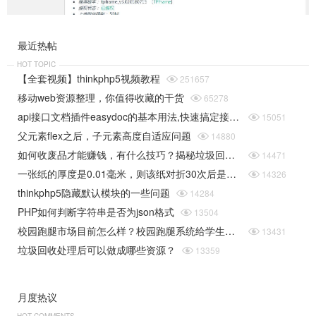
最近热帖
HOT TOPIC
【全套视频】thinkphp5视频教程

251657
移动web资源整理，你值得收藏的干货

65278
api接口文档插件easydoc的基本用法,快速搞定接口文档

15051
父元素flex之后，子元素高度自适应问题

14880
如何收废品才能赚钱，有什么技巧？揭秘垃圾回收行业的一些规则

14471
一张纸的厚度是0.01毫米，则该纸对折30次后是多厚（据说超过珠穆朗玛峰的高度）php实现

14326
thinkphp5隐藏默认模块的一些问题

14284
PHP如何判断字符串是否为json格式

13504
校园跑腿市场目前怎么样？校园跑腿系统给学生带来了哪些便捷？

13431
垃圾回收处理后可以做成哪些资源？

13359
月度热议
HOT COMMENTS