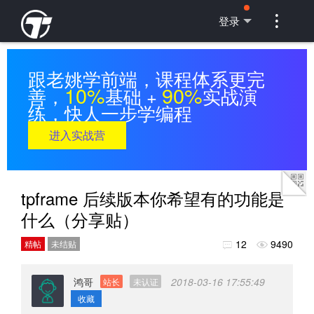

登录
跟老姚学前端，课程体系更完
10%
90%
善，
基础 +
实战演
练，快人一步学编程
进入实战营
tpframe 后续版本你希望有的功能是
什么（分享贴）
12
9490
精帖
未结贴


鸿哥
2018-03-16 17:55:49
站长
未认证
收藏