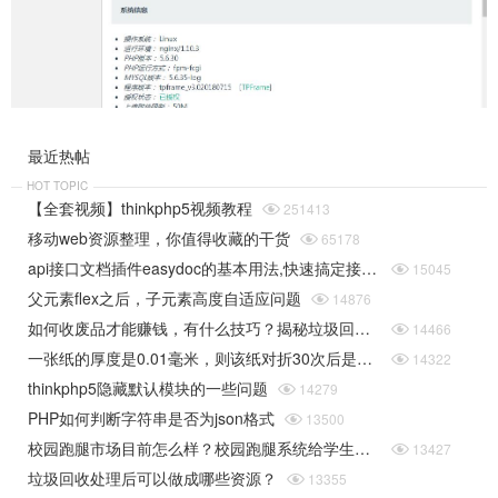
最近热帖
HOT TOPIC
【全套视频】thinkphp5视频教程

251413
移动web资源整理，你值得收藏的干货

65178
api接口文档插件easydoc的基本用法,快速搞定接口文档

15045
父元素flex之后，子元素高度自适应问题

14876
如何收废品才能赚钱，有什么技巧？揭秘垃圾回收行业的一些规则

14466
一张纸的厚度是0.01毫米，则该纸对折30次后是多厚（据说超过珠穆朗玛峰的高度）php实现

14322
thinkphp5隐藏默认模块的一些问题

14279
PHP如何判断字符串是否为json格式

13500
校园跑腿市场目前怎么样？校园跑腿系统给学生带来了哪些便捷？

13427
垃圾回收处理后可以做成哪些资源？

13355