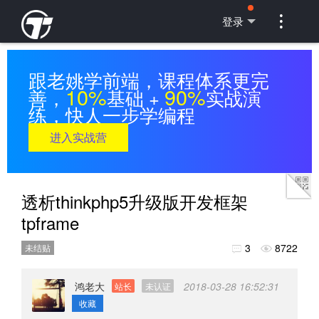

登录
跟老姚学前端，课程体系更完
10%
90%
善，
基础 +
实战演
练，快人一步学编程
进入实战营
透析thinkphp5升级版开发框架
tpframe
3
8722
未结贴


鸿老大
2018-03-28 16:52:31
站长
未认证
收藏