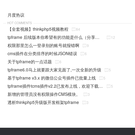
月度热议
HOT COMMENTS
【全套视频】thinkphp5视频教程

84
tpframe 后续版本你希望有的功能是什么（分享贴）

12
权限那里怎么一登录别的账号就报错啊

9
cms插件在分类排序的时候JSON错误

6
关于tpframe的一点话题

6
tpframe6.0马上就要跟大家见面了,一次全新的升级

5
基于tpframe v3.x 的微信公众号插件已批量上线

5
tpframe插件tcms插件v2.2已发布上线，欢迎下载使用

5
新增的管理员没有权限操作CMS模块。

3
透析thinkphp5升级版开发框架tpframe

3