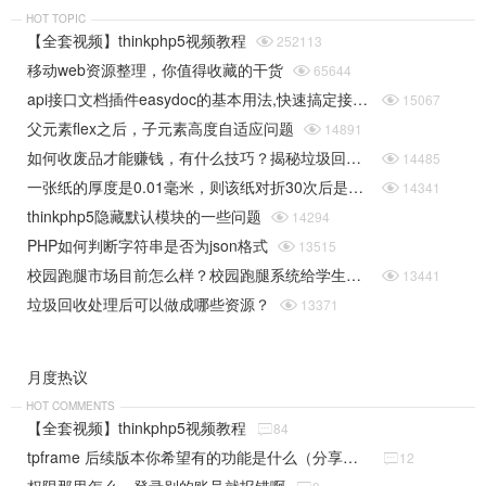
HOT TOPIC
【全套视频】thinkphp5视频教程

252113
移动web资源整理，你值得收藏的干货

65644
api接口文档插件easydoc的基本用法,快速搞定接口文档

15067
父元素flex之后，子元素高度自适应问题

14891
如何收废品才能赚钱，有什么技巧？揭秘垃圾回收行业的一些规则

14485
一张纸的厚度是0.01毫米，则该纸对折30次后是多厚（据说超过珠穆朗玛峰的高度）php实现

14341
thinkphp5隐藏默认模块的一些问题

14294
PHP如何判断字符串是否为json格式

13515
校园跑腿市场目前怎么样？校园跑腿系统给学生带来了哪些便捷？

13441
垃圾回收处理后可以做成哪些资源？

13371
月度热议
HOT COMMENTS
【全套视频】thinkphp5视频教程

84
tpframe 后续版本你希望有的功能是什么（分享贴）

12