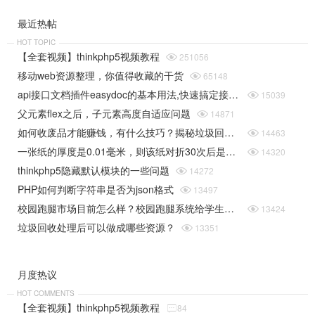
最近热帖
HOT TOPIC
【全套视频】thinkphp5视频教程

251056
移动web资源整理，你值得收藏的干货

65148
api接口文档插件easydoc的基本用法,快速搞定接口文档

15039
父元素flex之后，子元素高度自适应问题

14871
如何收废品才能赚钱，有什么技巧？揭秘垃圾回收行业的一些规则

14463
一张纸的厚度是0.01毫米，则该纸对折30次后是多厚（据说超过珠穆朗玛峰的高度）php实现

14320
thinkphp5隐藏默认模块的一些问题

14272
PHP如何判断字符串是否为json格式

13497
校园跑腿市场目前怎么样？校园跑腿系统给学生带来了哪些便捷？

13424
垃圾回收处理后可以做成哪些资源？

13351
月度热议
HOT COMMENTS
【全套视频】thinkphp5视频教程

84