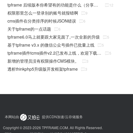
tpframe 后续版本你希望有的功能是什么（分享贴）

12
权限那里怎么一登录别的账号就报错啊

9
cms插件在分类排序的时候JSON错误

6
关于tpframe的一点话题

6
tpframe6.0马上就要跟大家见面了,一次全新的升级

5
基于tpframe v3.x 的微信公众号插件已批量上线

5
tpframe插件tcms插件v2.2已发布上线，欢迎下载使用

5
新增的管理员没有权限操作CMS模块。

3
透析thinkphp5升级版开发框架tpframe

3
本网站由
提供CDN加速/云存储服务
Copyright © 2023-2026 TPFRAME.COM. All Rights Reserved.