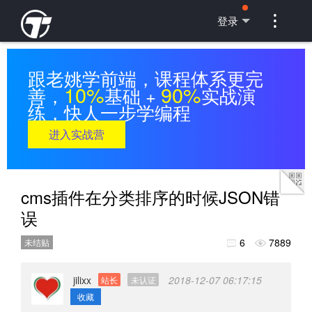

登录
跟老姚学前端，课程体系更完
10%
90%
善，
基础 +
实战演
练，快人一步学编程
进入实战营
cms插件在分类排序的时候JSON错
误
6
7889
未结贴


jilixx
2018-12-07 06:17:15
站长
未认证
收藏