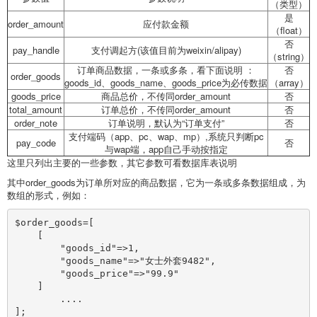
（类型）
是
order_amount
应付款金额
（float）
否
pay_handle
支付调起方(该值目前为weixin/alipay)
（string）
订单商品数据，一条或多条，看下面说明 ：
否
order_goods
goods_id、goods_name、goods_price为必传数据
（array）
goods_price
商品总价，不传同order_amount
否
total_amount
订单总价，不传同order_amount
否
order_note
订单说明，默认为“订单支付”
否
支付端码（app、pc、wap、mp）,系统只判断pc
pay_code
否
与wap端，app自己手动按指定
这里只列出主要的一些参数，其它参数可看数据库表说明
其中order_goods为订单所对应的商品数据，它为一条或多条数据组成，为
数组的形式，例如：
$order_goods=[

    [

        "goods_id"=>1,

        "goods_name"=>"女士外套9482",

        "goods_price"=>"99.9"

    ]

	....

];