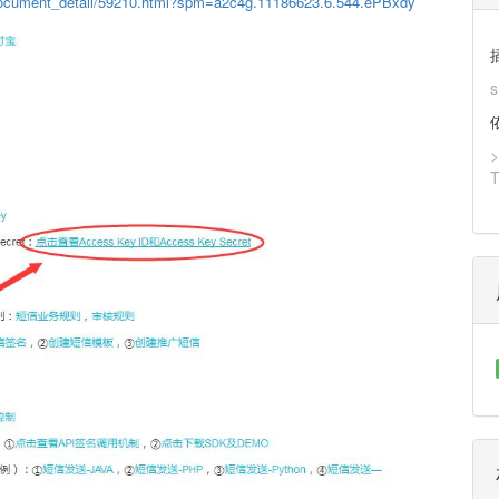
/document_detail/59210.html?spm=a2c4g.11186623.6.544.ePBxdy
s
>