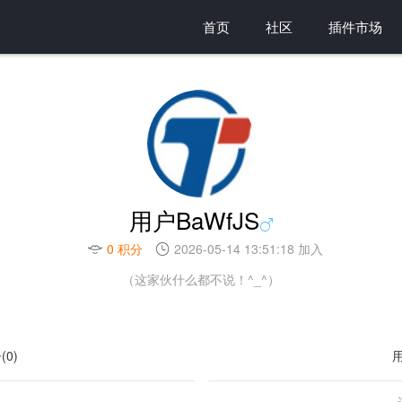
首页
社区
插件市场
用户BaWfJS
0 积分
2026-05-14 13:51:18 加入
（这家伙什么都不说！^_^）
(0)
用