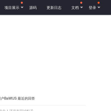
项目展示
源码
更新日志
文档
登录
户BaWfJS 最近的回答
这个人还没有回过帖子