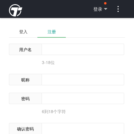

登录
登入
注册
用户名
3-18位
昵称
密码
6到18个字符
确认密码