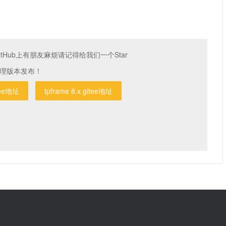
tHub上有朋友麻烦请记得给我们一个Star
整理版本发布！
itee地址
tpframe 8.x gitee地址