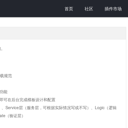
首页
社区
插件市场
们。
加载规范
功能
即可在后台完成模板设计和配置
）、Service层（服务层，可根据实际情况写或不写）、Logic（逻辑
date（验证层）