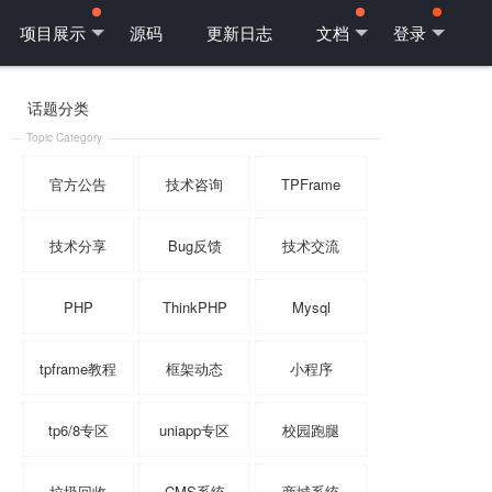
项目展示
源码
更新日志
文档
登录
话题分类
Topic Category
官方公告
技术咨询
TPFrame
技术分享
Bug反馈
技术交流
PHP
ThinkPHP
Mysql
tpframe教程
框架动态
小程序
tp6/8专区
uniapp专区
校园跑腿
垃圾回收
CMS系统
商城系统