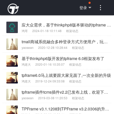

登录
应大众需求，基于thinkphp8版本驱动的tpframe 8.x发布了
鸿哥
2024-01-18 10:11:48
框架动态
tmall商城系统融合多种登录方式方便用户，玩转移动多端模式
yaosean
2020-12-28 10:28:44
框架动态
基于thinkphp6版开发的tpframe 6.0框架发布了
鸿老大
2020-01-16 10:35:07
框架动态
tpframe6.0马上就要跟大家见面了,一次全新的升级
鸿老大
2019-12-24 09:33:08
框架动态
tpframe插件tcms插件v2.2已发布上线，欢迎下载使用
yaosean
2019-03-08 11:20:53
框架动态
TPFrame v3.1.1208到TPFrame v3.2.0306的升级包下载