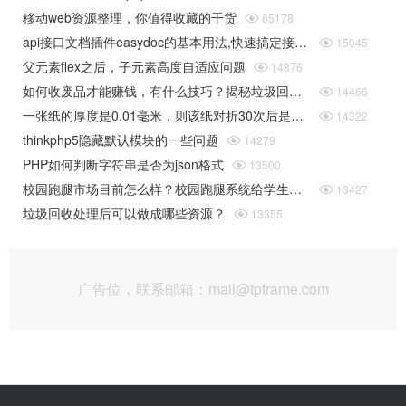
移动web资源整理，你值得收藏的干货

65178
api接口文档插件easydoc的基本用法,快速搞定接口文档

15045
父元素flex之后，子元素高度自适应问题

14876
如何收废品才能赚钱，有什么技巧？揭秘垃圾回收行业的一些规则

14466
一张纸的厚度是0.01毫米，则该纸对折30次后是多厚（据说超过珠穆朗玛峰的高度）php实现

14322
thinkphp5隐藏默认模块的一些问题

14279
PHP如何判断字符串是否为json格式

13500
校园跑腿市场目前怎么样？校园跑腿系统给学生带来了哪些便捷？

13427
垃圾回收处理后可以做成哪些资源？

13355
广告位，联系邮箱：mail@tpframe.com