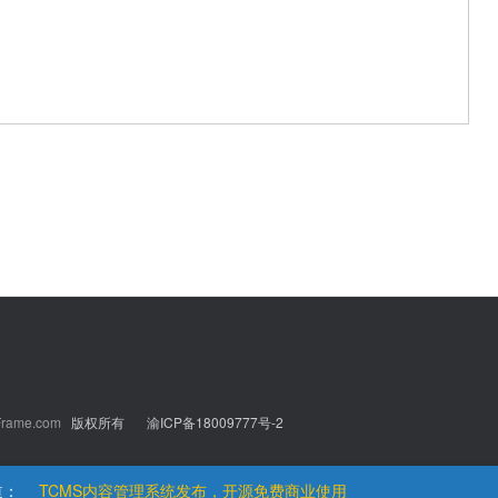
rame.com
版权所有
渝ICP备18009777号-2
更多Tcms微信公众号、小程序功能持续更新中
道：
TCMS内容管理系统发布，开源免费商业使用