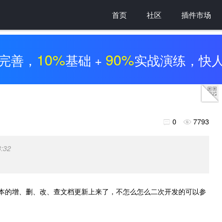
首页
社区
插件市场
10%
90%
完善，
基础 +
实战演练，快
0
7793


3:32
本的增、删、改、查文档更新上来了，不怎么怎么二次开发的可以参