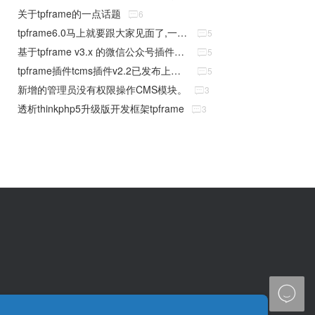
关于tpframe的一点话题

6
tpframe6.0马上就要跟大家见面了,一次全新的升级

5
基于tpframe v3.x 的微信公众号插件已批量上线

5
tpframe插件tcms插件v2.2已发布上线，欢迎下载使用

5
新增的管理员没有权限操作CMS模块。

3
透析thinkphp5升级版开发框架tpframe

3
