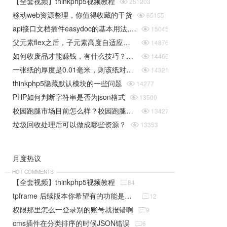
【全套视频】thinkphp5视频教程

251203
移动web资源整理，你值得收藏的干货

65155
api接口文档插件easydoc的基本用法,快速搞定接口文档

15045
父元素flex之后，子元素高度自适应问题

14876
如何收废品才能赚钱，有什么技巧？揭秘垃圾回收行业的一些规则

14466
一张纸的厚度是0.01毫米，则该纸对折30次后是多厚（据说超过珠穆朗玛峰的高度）php实现

14321
thinkphp5隐藏默认模块的一些问题

14277
PHP如何判断字符串是否为json格式

13500
校园跑腿市场目前怎么样？校园跑腿系统给学生带来了哪些便捷？

13427
垃圾回收处理后可以做成哪些资源？

13353
月度热议
HOT COMMENTS
【全套视频】thinkphp5视频教程

84
tpframe 后续版本你希望有的功能是什么（分享贴）

12
权限那里怎么一登录别的账号就报错啊

9
cms插件在分类排序的时候JSON错误

6