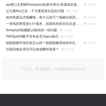
api接口文档插件easydoc的基本用法,快速搞定接口文档

15073
父元素flex之后，子元素高度自适应问题

14896
如何收废品才能赚钱，有什么技巧？揭秘垃圾回收行业的一些规则

14490
一张纸的厚度是0.01毫米，则该纸对折30次后是多厚（据说超过珠穆朗玛峰的高度）php实现

14345
thinkphp5隐藏默认模块的一些问题

14300
PHP如何判断字符串是否为json格式

13522
校园跑腿市场目前怎么样？校园跑腿系统给学生带来了哪些便捷？

13447
垃圾回收处理后可以做成哪些资源？

13375
广告位，联系邮箱：mail@tpframe.com