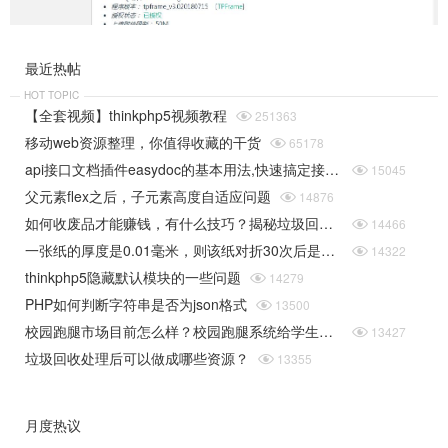
最近热帖
HOT TOPIC
【全套视频】thinkphp5视频教程

251363
移动web资源整理，你值得收藏的干货

65178
api接口文档插件easydoc的基本用法,快速搞定接口文档

15045
父元素flex之后，子元素高度自适应问题

14876
如何收废品才能赚钱，有什么技巧？揭秘垃圾回收行业的一些规则

14466
一张纸的厚度是0.01毫米，则该纸对折30次后是多厚（据说超过珠穆朗玛峰的高度）php实现

14322
thinkphp5隐藏默认模块的一些问题

14279
PHP如何判断字符串是否为json格式

13500
校园跑腿市场目前怎么样？校园跑腿系统给学生带来了哪些便捷？

13427
垃圾回收处理后可以做成哪些资源？

13355
月度热议