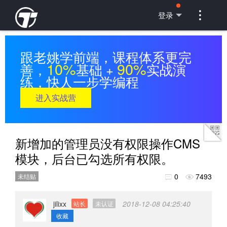

登录
跟老姚学前端，课程体系更完
10%
90%
善，
基础 +
实战演
练，快人一步学编程
进入实战营
新增加的管理员没有权限操作CMS
模块，后台已勾选所有权限。
0
7493
未结贴


jilixx
2018-12-08 04:25:40
站长
未认证
收藏