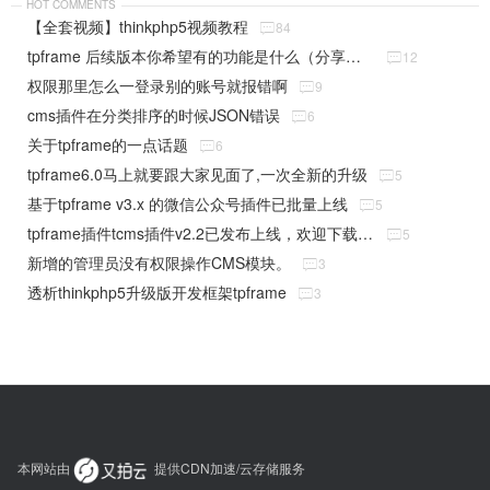
HOT COMMENTS
【全套视频】thinkphp5视频教程

84
tpframe 后续版本你希望有的功能是什么（分享贴）

12
权限那里怎么一登录别的账号就报错啊

9
cms插件在分类排序的时候JSON错误

6
关于tpframe的一点话题

6
tpframe6.0马上就要跟大家见面了,一次全新的升级

5
基于tpframe v3.x 的微信公众号插件已批量上线

5
tpframe插件tcms插件v2.2已发布上线，欢迎下载使用

5
新增的管理员没有权限操作CMS模块。

3
透析thinkphp5升级版开发框架tpframe

3
本网站由
提供CDN加速/云存储服务