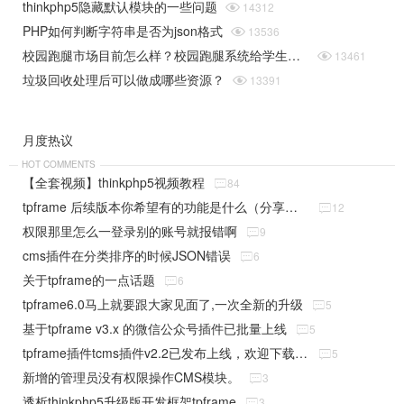
thinkphp5隐藏默认模块的一些问题

14312
PHP如何判断字符串是否为json格式

13536
校园跑腿市场目前怎么样？校园跑腿系统给学生带来了哪些便捷？

13461
垃圾回收处理后可以做成哪些资源？

13391
月度热议
HOT COMMENTS
【全套视频】thinkphp5视频教程

84
tpframe 后续版本你希望有的功能是什么（分享贴）

12
权限那里怎么一登录别的账号就报错啊

9
cms插件在分类排序的时候JSON错误

6
关于tpframe的一点话题

6
tpframe6.0马上就要跟大家见面了,一次全新的升级

5
基于tpframe v3.x 的微信公众号插件已批量上线

5
tpframe插件tcms插件v2.2已发布上线，欢迎下载使用

5
新增的管理员没有权限操作CMS模块。

3
透析thinkphp5升级版开发框架tpframe

3