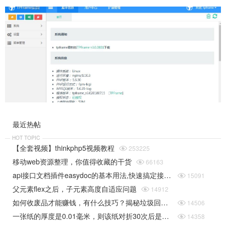
最近热帖
HOT TOPIC
【全套视频】thinkphp5视频教程

253225
移动web资源整理，你值得收藏的干货

66163
api接口文档插件easydoc的基本用法,快速搞定接口文档

15091
父元素flex之后，子元素高度自适应问题

14912
如何收废品才能赚钱，有什么技巧？揭秘垃圾回收行业的一些规则

14506
一张纸的厚度是0.01毫米，则该纸对折30次后是多厚（据说超过珠穆朗玛峰的高度）php实现

14358