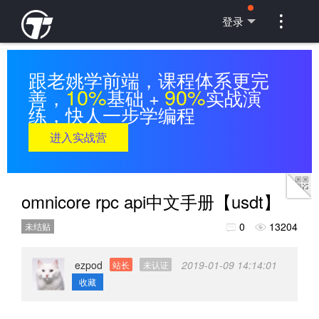

登录
跟老姚学前端，课程体系更完
10%
90%
善，
基础 +
实战演
练，快人一步学编程
进入实战营
omnicore rpc api中文手册【usdt】
0
13204
未结贴


ezpod
2019-01-09 14:14:01
站长
未认证
收藏