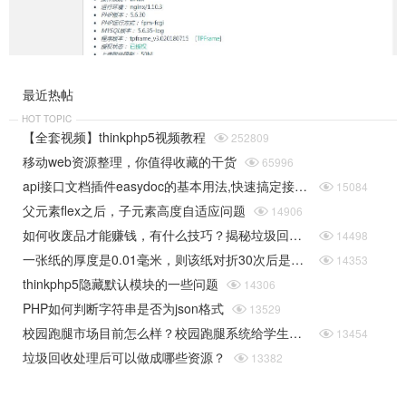
最近热帖
HOT TOPIC
【全套视频】thinkphp5视频教程

252809
移动web资源整理，你值得收藏的干货

65996
api接口文档插件easydoc的基本用法,快速搞定接口文档

15084
父元素flex之后，子元素高度自适应问题

14906
如何收废品才能赚钱，有什么技巧？揭秘垃圾回收行业的一些规则

14498
一张纸的厚度是0.01毫米，则该纸对折30次后是多厚（据说超过珠穆朗玛峰的高度）php实现

14353
thinkphp5隐藏默认模块的一些问题

14306
PHP如何判断字符串是否为json格式

13529
校园跑腿市场目前怎么样？校园跑腿系统给学生带来了哪些便捷？

13454
垃圾回收处理后可以做成哪些资源？

13382