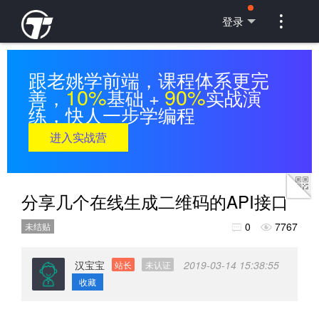

登录
跟老姚学前端，课程体系更完
10%
90%
善，
基础 +
实战演
练，快人一步学编程
进入实战营
分享几个在线生成二维码的API接口
0
7767
未结贴


汉宝宝
2019-03-14 15:38:55
站长
未认证
收藏