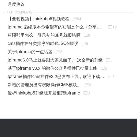
月度热议
HOT COMMENTS
【全套视频】thinkphp5视频教程

84
tpframe 后续版本你希望有的功能是什么（分享贴）

12
权限那里怎么一登录别的账号就报错啊

9
cms插件在分类排序的时候JSON错误

6
关于tpframe的一点话题

6
tpframe6.0马上就要跟大家见面了,一次全新的升级

5
基于tpframe v3.x 的微信公众号插件已批量上线

5
tpframe插件tcms插件v2.2已发布上线，欢迎下载使用

5
新增的管理员没有权限操作CMS模块。

3
透析thinkphp5升级版开发框架tpframe

3