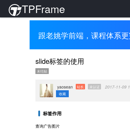
TPFrame
跟老姚学前端，课程体系更
slide标签的使用
未结贴
yaosean
2017-11-09 1
站长
未认证
收藏
标签作用
查询广告图片