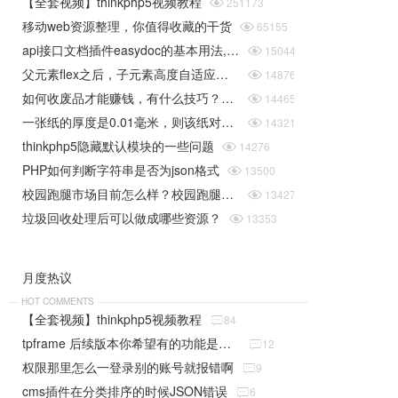
【全套视频】thinkphp5视频教程

251173
移动web资源整理，你值得收藏的干货

65155
api接口文档插件easydoc的基本用法,快速搞定接口文档

15044
父元素flex之后，子元素高度自适应问题

14876
如何收废品才能赚钱，有什么技巧？揭秘垃圾回收行业的一些规则

14465
一张纸的厚度是0.01毫米，则该纸对折30次后是多厚（据说超过珠穆朗玛峰的高度）php实现

14321
thinkphp5隐藏默认模块的一些问题

14276
PHP如何判断字符串是否为json格式

13500
校园跑腿市场目前怎么样？校园跑腿系统给学生带来了哪些便捷？

13427
垃圾回收处理后可以做成哪些资源？

13353
月度热议
HOT COMMENTS
【全套视频】thinkphp5视频教程

84
tpframe 后续版本你希望有的功能是什么（分享贴）

12
权限那里怎么一登录别的账号就报错啊

9
cms插件在分类排序的时候JSON错误

6