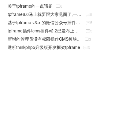
关于tpframe的一点话题

6
tpframe6.0马上就要跟大家见面了,一次全新的升级

5
基于tpframe v3.x 的微信公众号插件已批量上线

5
tpframe插件tcms插件v2.2已发布上线，欢迎下载使用

5
新增的管理员没有权限操作CMS模块。

3
透析thinkphp5升级版开发框架tpframe

3