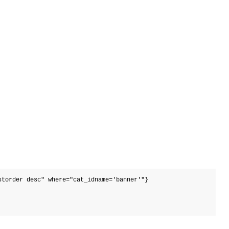
torder desc" where="cat_idname='banner'"}
