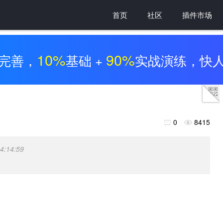
首页
社区
插件市场
10%
90%
完善，
基础 +
实战演练，快
0
8415


4:14:59