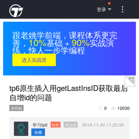

登录
跟老姚学前端，课程体系更完
10%
90%
善，
基础 +
实战演
练，快人一步学编程
进入实战营
tp6原生插入用getLastInsID获取最后
自增id的问题
0
12030
未结贴


学习tp6
2019-11-30 11:20:38
站长
未认证
收藏