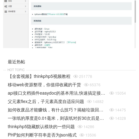
最近热帖
HOT TOPIC
【全套视频】thinkphp5视频教程

251778
移动web资源整理，你值得收藏的干货

65376
api接口文档插件easydoc的基本用法,快速搞定接口文档

15054
父元素flex之后，子元素高度自适应问题

14882
如何收废品才能赚钱，有什么技巧？揭秘垃圾回收行业的一些规则

14475
一张纸的厚度是0.01毫米，则该纸对折30次后是多厚（据说超过珠穆朗玛峰的高度）php实现

14328
thinkphp5隐藏默认模块的一些问题

14286
PHP如何判断字符串是否为json格式

13506