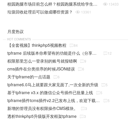
校园跑腿市场目前怎么样？校园跑腿系统给学生带来了哪些便捷？

13433
垃圾回收处理后可以做成哪些资源？

13361
月度热议
HOT COMMENTS
【全套视频】thinkphp5视频教程

84
tpframe 后续版本你希望有的功能是什么（分享贴）

12
权限那里怎么一登录别的账号就报错啊

9
cms插件在分类排序的时候JSON错误

6
关于tpframe的一点话题

6
tpframe6.0马上就要跟大家见面了,一次全新的升级

5
基于tpframe v3.x 的微信公众号插件已批量上线

5
tpframe插件tcms插件v2.2已发布上线，欢迎下载使用

5
新增的管理员没有权限操作CMS模块。

3
透析thinkphp5升级版开发框架tpframe

3