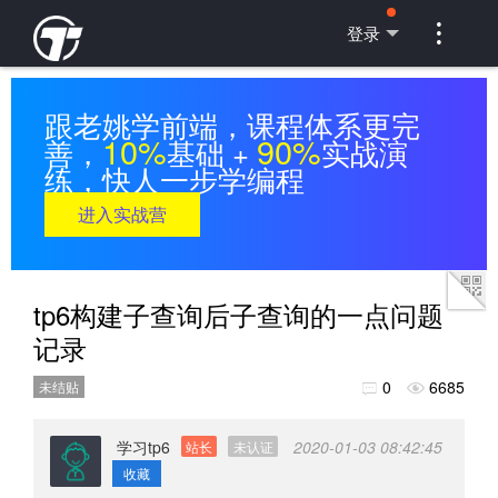

登录
跟老姚学前端，课程体系更完
10%
90%
善，
基础 +
实战演
练，快人一步学编程
进入实战营
tp6构建子查询后子查询的一点问题
记录
0
6685
未结贴


学习tp6
2020-01-03 08:42:45
站长
未认证
收藏