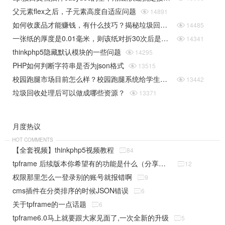
父元素flex之后，子元素高度自适应问题

14891
如何收废品才能赚钱，有什么技巧？揭秘垃圾回收行业的一些规则

14485
一张纸的厚度是0.01毫米，则该纸对折30次后是多厚（据说超过珠穆朗玛峰的高度）php实现

14341
thinkphp5隐藏默认模块的一些问题

14295
PHP如何判断字符串是否为json格式

13515
校园跑腿市场目前怎么样？校园跑腿系统给学生带来了哪些便捷？

13442
垃圾回收处理后可以做成哪些资源？

13371
月度热议
HOT COMMENTS
【全套视频】thinkphp5视频教程

84
tpframe 后续版本你希望有的功能是什么（分享贴）

12
权限那里怎么一登录别的账号就报错啊

9
cms插件在分类排序的时候JSON错误

6
关于tpframe的一点话题

6
tpframe6.0马上就要跟大家见面了,一次全新的升级

5