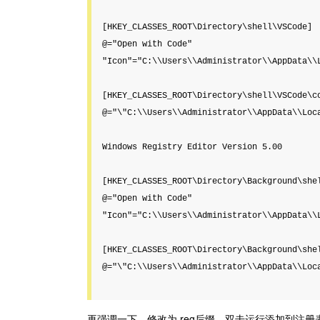
[HKEY_CLASSES_ROOT\Directory\shell\VSCode]

@="Open with Code"

"Icon"="C:\\Users\\Administrator\\AppData\\L
[HKEY_CLASSES_ROOT\Directory\shell\VSCode\co
@="\"C:\\Users\\Administrator\\AppData\\Loca
Windows Registry Editor Version 5.00

[HKEY_CLASSES_ROOT\Directory\Background\shel
@="Open with Code"

"Icon"="C:\\Users\\Administrator\\AppData\\L
[HKEY_CLASSES_ROOT\Directory\Background\shel
@="\"C:\\Users\\Administrator\\AppData\\Loca
再强调一下，修改为.reg后缀，双击运行添加到注册