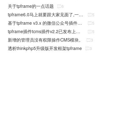
关于tpframe的一点话题

6
tpframe6.0马上就要跟大家见面了,一次全新的升级

5
基于tpframe v3.x 的微信公众号插件已批量上线

5
tpframe插件tcms插件v2.2已发布上线，欢迎下载使用

5
新增的管理员没有权限操作CMS模块。

3
透析thinkphp5升级版开发框架tpframe

3