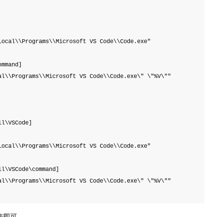
ocal\\Programs\\Microsoft VS Code\\Code.exe"

mmand]

l\\Programs\\Microsoft VS Code\\Code.exe\" \"%V\""

l\VSCode]

ocal\\Programs\\Microsoft VS Code\\Code.exe"

l\VSCode\command]

l\\Programs\\Microsoft VS Code\\Code.exe\" \"%V\""

表即可。