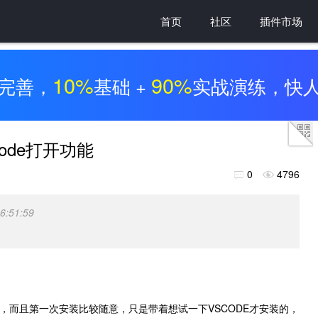
首页
社区
插件市场
10%
90%
完善，
基础 +
实战演练，快
Code打开功能
0
4796


6:51:59
选，而且第一次安装比较随意，只是带着想试一下VSCODE才安装的，