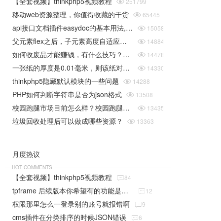
【全套视频】thinkphp5视频教程

251799
移动web资源整理，你值得收藏的干货

65445
api接口文档插件easydoc的基本用法,快速搞定接口文档

15058
父元素flex之后，子元素高度自适应问题

14884
如何收废品才能赚钱，有什么技巧？揭秘垃圾回收行业的一些规则

14478
一张纸的厚度是0.01毫米，则该纸对折30次后是多厚（据说超过珠穆朗玛峰的高度）php实现

14330
thinkphp5隐藏默认模块的一些问题

14288
PHP如何判断字符串是否为json格式

13508
校园跑腿市场目前怎么样？校园跑腿系统给学生带来了哪些便捷？

13435
垃圾回收处理后可以做成哪些资源？

13363
月度热议
HOT COMMENTS
【全套视频】thinkphp5视频教程

84
tpframe 后续版本你希望有的功能是什么（分享贴）

12
权限那里怎么一登录别的账号就报错啊

9
cms插件在分类排序的时候JSON错误

6