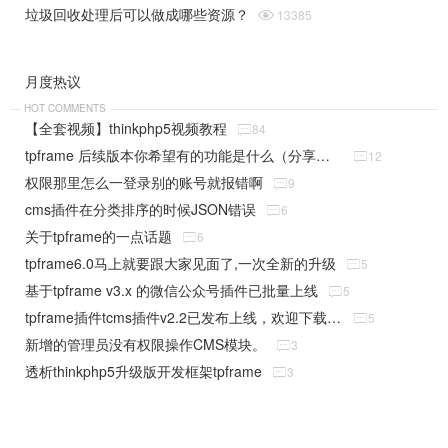
垃圾回收处理后可以做成哪些资源？

13385
月度热议
HOT COMMENTS
【全套视频】thinkphp5视频教程

84
tpframe 后续版本你希望有的功能是什么（分享贴）

12
权限那里怎么一登录别的账号就报错啊

9
cms插件在分类排序的时候JSON错误

6
关于tpframe的一点话题

6
tpframe6.0马上就要跟大家见面了,一次全新的升级

5
基于tpframe v3.x 的微信公众号插件已批量上线

5
tpframe插件tcms插件v2.2已发布上线，欢迎下载使用

5
新增的管理员没有权限操作CMS模块。

3
透析thinkphp5升级版开发框架tpframe

3