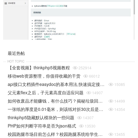
最近热帖
HOT TOPIC
【全套视频】thinkphp5视频教程

252914
移动web资源整理，你值得收藏的干货

66012
api接口文档插件easydoc的基本用法,快速搞定接口文档

15085
父元素flex之后，子元素高度自适应问题

14907
如何收废品才能赚钱，有什么技巧？揭秘垃圾回收行业的一些规则

14499
一张纸的厚度是0.01毫米，则该纸对折30次后是多厚（据说超过珠穆朗玛峰的高度）php实现

14354
thinkphp5隐藏默认模块的一些问题

14307
PHP如何判断字符串是否为json格式

13530
校园跑腿市场目前怎么样？校园跑腿系统给学生带来了哪些便捷？

13455