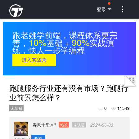

登录
跟老姚学前端，课程体系更完
10%
90%
善，
基础 +
实战演
练，快人一步学编程
进入实战营
跑腿服务行业还有没有市场？跑腿行
业前景怎么样？
0
11549
未结贴


春风十里♬º
2024-06-03
站长
未认证
收藏