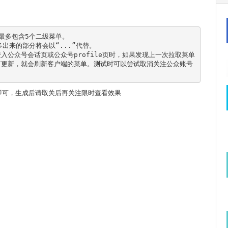
最多包含5个二级菜单。

来的部分将会以“...”代替。

入公众号会话页或公众号profile页时，如果发现上一次拉取菜单
有更新，就会刷新客户端的菜单。测试时可以尝试取消关注公众账号
即可，生成后请取关后再关注限时查看效果