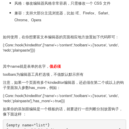
风格：修改编辑器风格非常容易，只需修改一个 CSS 文件
兼容：支持大部分主流浏览器，比如 IE、Firefox、Safari、
Chrome、Opera
如何使用，在你想要富文本编辑器的页面相应地方放置如下代码即可：
{:Core::hook('kindeditor',['name'=>'content','toolbars'=>['source', 'undo',
'redo','plainpaste']])}
其中name就是表单的名字，
值必须
toolbars为编辑器工具栏选项，不值默认默示所有
注意，如果一个页面有多个kindeditor编辑器，还必须在第二个或以上的钩
子里面加入参数has_more，例如：
{:Core::hook('kindeditor',['name'=>'content','toolbars'=>['source', 'undo',
'redo','plainpaste'],'has_more'=>true])}
如果你的添加跟编辑是一个模板的话，就要进行一些判断分别放置钩子，
像下面这样 ：
{empty name="list"}