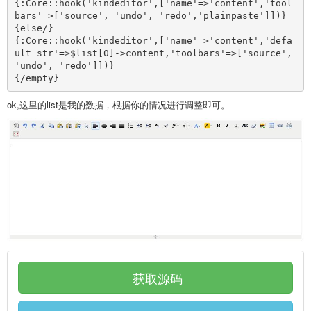
{:Core::hook('kindeditor',['name'=>'content','tool
bars'=>['source', 'undo', 'redo','plainpaste']])}
{else/}
{:Core::hook('kindeditor',['name'=>'content','defa
ult_str'=>$list[0]->content,'toolbars'=>['source', 
'undo', 'redo']])}
{/empty}
ok,这里的list是我的数据，根据你的情况进行调整即可。
获取源码