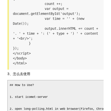
		count ++;
		var output = 
document.getElementById('output');
		var time = '' + (new 
Date());
		output.innerHTML += count + 
'. ' + time + ': (' + type + ') ' + content 
+ '<br/>';
	}
});
</script>
</body>
3、怎么去使用
## How to Use?

1. start icomet-server

2. open long-polling.html in web browser(Firefox, Chrome, S