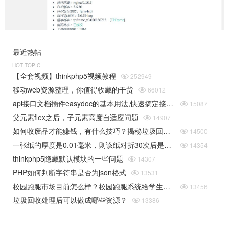
最近热帖
HOT TOPIC
【全套视频】thinkphp5视频教程

252949
移动web资源整理，你值得收藏的干货

66012
api接口文档插件easydoc的基本用法,快速搞定接口文档

15087
父元素flex之后，子元素高度自适应问题

14907
如何收废品才能赚钱，有什么技巧？揭秘垃圾回收行业的一些规则

14500
一张纸的厚度是0.01毫米，则该纸对折30次后是多厚（据说超过珠穆朗玛峰的高度）php实现

14354
thinkphp5隐藏默认模块的一些问题

14307
PHP如何判断字符串是否为json格式

13531
校园跑腿市场目前怎么样？校园跑腿系统给学生带来了哪些便捷？

13456
垃圾回收处理后可以做成哪些资源？

13386