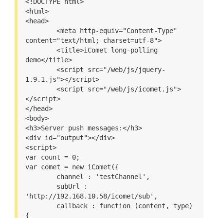
<!DOCTYPE html>
<html>
<head>
	<meta http-equiv="Content-Type" 
content="text/html; charset=utf-8">
	<title>iComet long-polling 
demo</title>
	<script src="/web/js/jquery-
1.9.1.js"></script>
	<script src="/web/js/icomet.js">
</script>
</head>
<body>
<h3>Server push messages:</h3>
<div id="output"></div>
<script>
var count = 0;
var comet = new iComet({
	channel : 'testChannel',
	subUrl : 
'http://192.168.10.58/icomet/sub',
	callback : function (content, type) 
{