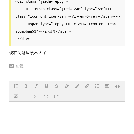
<div class="jieda-reply">

     <!--<span class="jieda-zan" type="zan"><i 
class="iconfont icon-zan"></i><em>0</em></span>-->

      <span type="reply"><i class="iconfont icon-
svgmoban53"></i>回复</span>

 </div>
现在问题应该不大了
回复