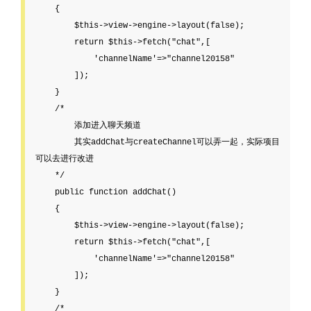
    {

        $this->view->engine->layout(false);

    	return $this->fetch("chat",[

            'channelName'=>"channel20158"

        ]);

    }

    /*

        添加进入聊天频道

        其实addChat与createChannel可以弄一起，实际项目
可以去进行改进

    */

    public function addChat()

    {

        $this->view->engine->layout(false);

        return $this->fetch("chat",[

            'channelName'=>"channel20158"

        ]);

    }

    /*
