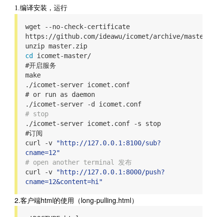
1.编译安装，运行
wget --no-check-certificate 
https://github.com/ideawu/icomet/archive/master.zi
cd
 icomet-master/

#开启服务

make

./icomet-server icomet.conf

# or run as daemon
# stop
./icomet-server icomet.conf -s stop

#订阅

curl -v 
"
http://127.0.0.1:8100/sub?
cname=12
"
# open another terminal 发布
curl -v 
"
http://127.0.0.1:8000/push?
cname=12&content=hi
"
2.客户端html的使用（long-pulling.html）