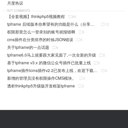
月度热议
HOT COMMENTS
【全套视频】thinkphp5视频教程

84
tpframe 后续版本你希望有的功能是什么（分享贴）

12
权限那里怎么一登录别的账号就报错啊

9
cms插件在分类排序的时候JSON错误

6
关于tpframe的一点话题

6
tpframe6.0马上就要跟大家见面了,一次全新的升级

5
基于tpframe v3.x 的微信公众号插件已批量上线

5
tpframe插件tcms插件v2.2已发布上线，欢迎下载使用

5
新增的管理员没有权限操作CMS模块。

3
透析thinkphp5升级版开发框架tpframe

3