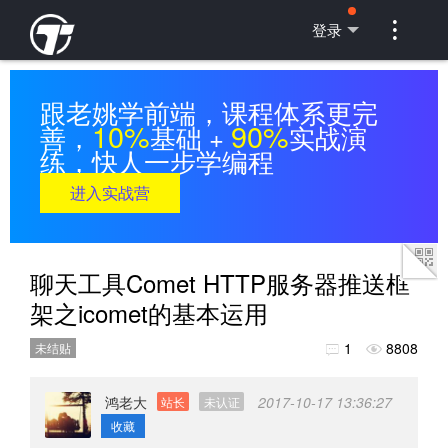

登录
跟老姚学前端，课程体系更完
10%
90%
善，
基础 +
实战演
练，快人一步学编程
进入实战营
聊天工具Comet HTTP服务器推送框
架之icomet的基本运用
1
8808
未结贴


鸿老大
2017-10-17 13:36:27
站长
未认证
收藏