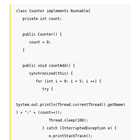
class
Counter
implements
Runnable
{
private
int
count
;

public
 Counter() {

count
 = 
0
;

   }

public
void
 countAdd() {

      synchronized(
this
) {

for
 (
int
 i = 
0
; i < 
5
; i ++) {

try
 {

System.out.println(Thread.currentThread().getName(
) + 
":"
 + (
count
++));

               Thread.sleep(
100
);

            } 
catch
 (InterruptedException e) {

               e.printStackTrace();
