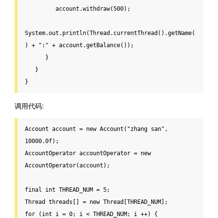
         account.withdraw(
500
);

System.out.println(Thread.currentThread().getName(
) + 
":"
 + account.getBalance());

      }

   }

}
调用代码:
Account account = 
new
 Account(
"zhang san"
, 
10000.0
f);

AccountOperator accountOperator = 
new
AccountOperator(account);

final
int
 THREAD_NUM = 
5
;

Thread threads[] = 
new
for
 (
int
 i = 
0
; i < THREAD_NUM; i ++) {
