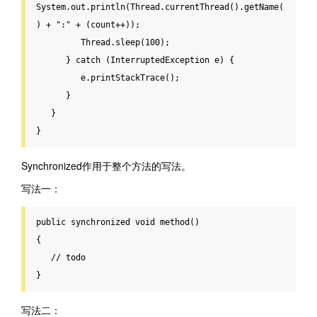
System.
out
.println(Thread.currentThread().getName(
) + 
":"
 + (count++));

         Thread.sleep(
100
);

      } 
catch
 (InterruptedException e) {

         e.printStackTrace();

      }

   }

}
Synchronized作用于整个方法的写法。
写法一：
public
 synchronized void 
method
()
{

   // todo

}
写法二：