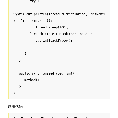
try
 {

System.out.println(Thread.currentThread().getName(
) + 
":"
 + (count++));

            Thread.sleep(
100
);

         } 
catch
 (InterruptedException e) {

            e.printStackTrace();

         }

      }

   }

public
synchronized
void
run
() {

      method();

   }

}
调用代码: