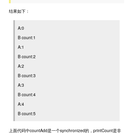
结果如下：
A:0
B count:1
A:1
B count:2
A:2
B count:3
A:3
B count:4
A:4
B count:5
上面代码中countAdd是一个synchronized的，printCount是非