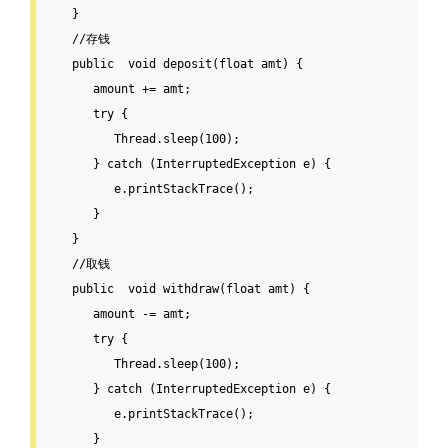
   }

//存钱
public
void
deposit
(
float
 amt) {

      amount += amt;

try
 {

         Thread.sleep(
100
);

      } 
catch
 (InterruptedException e) {

         e.printStackTrace();

      }

   }

//取钱
public
void
withdraw
(
float
 amt) {

      amount -= amt;

try
 {

         Thread.sleep(
100
);

      } 
catch
 (InterruptedException e) {

         e.printStackTrace();

      }
