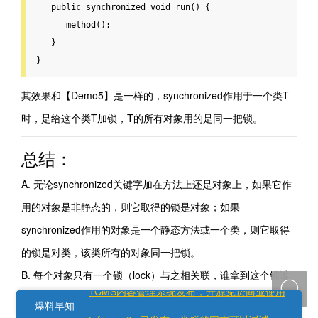
public
synchronized
void
run
() {

      method();

   }

}
其效果和【Demo5】是一样的，synchronized作用于一个类T
时，是给这个类T加锁，T的所有对象用的是同一把锁。
总结：
A. 无论synchronized关键字加在方法上还是对象上，如果它作
用的对象是非静态的，则它取得的锁是对象；如果
synchronized作用的对象是一个静态方法或一个类，则它取得
的锁是对类，该类所有的对象同一把锁。
更多Tcms微信公众号、小程序功能持续更新中
B. 每个对象只有一个锁（lock）与之相关联，谁拿到这个锁谁

TCMS内容管理系统发布，开源免费商业使用
就可以运行它所控制的那段代码。
爆料早知