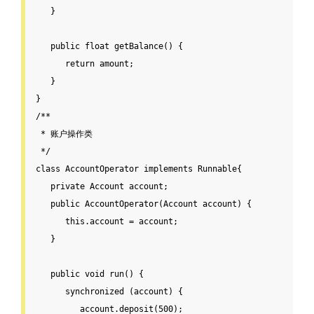
   }

public
float
getBalance
() {

return
 amount;

   }

/**

 * 账户操作类

 */
class AccountOperator implements Runnable{

private
 Account account;

public
AccountOperator
(Account account) {

this
.account = account;

   }

public
void
run
() {

synchronized
 (account) {

         account.deposit(
500
);
