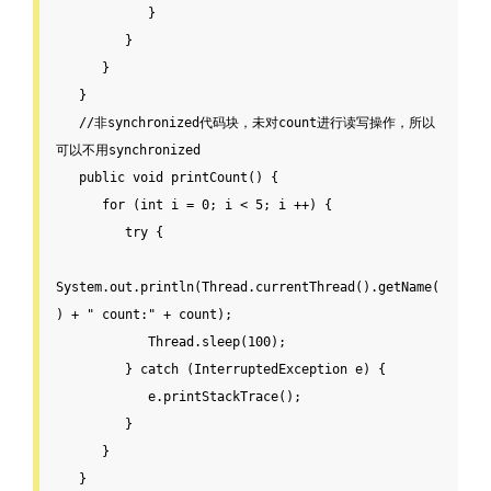
            }

         }

      }

   }

//非synchronized代码块，未对count进行读写操作，所以
可以不用synchronized
public
void
 printCount() {

for
 (
int
 i = 
0
; i < 
5
; i ++) {

try
 {

System.out.println(Thread.currentThread().getName(
) + 
" count:"
 + 
count
);

            Thread.sleep(
100
);

         } 
catch
 (InterruptedException e) {

            e.printStackTrace();

         }

      }

   }
