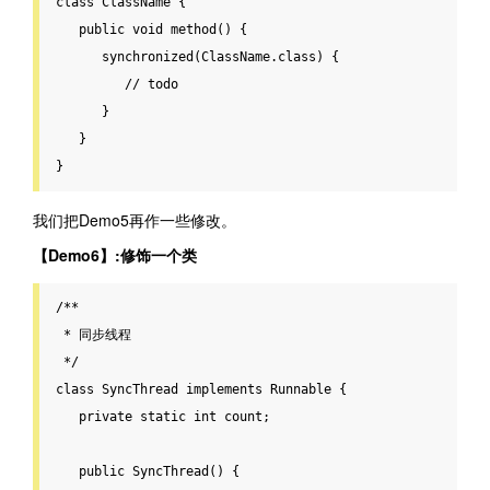
class ClassName {

public
void
method
() {

synchronized
(ClassName.class) {

// todo
      }

   }

}
我们把Demo5再作一些修改。
【Demo6】:修饰一个类
/**

 * 同步线程

 */
class SyncThread implements Runnable {

private
static
int
 count;

public
SyncThread
() {
