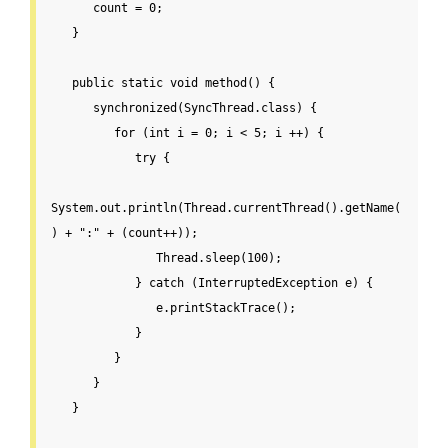
      count = 
0
;

   }

public
static
void
method
() {

synchronized
(SyncThread.class) {

for
 (
int
 i = 
0
; i < 
5
; i ++) {

try
 {

System.out.println(Thread.currentThread().getName(
) + 
":"
 + (count++));

               Thread.sleep(
100
);

            } 
catch
 (InterruptedException e) {

               e.printStackTrace();

            }

         }

      }

   }
