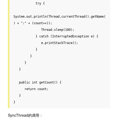
try
 {

System.out.println(Thread.currentThread().getName(
) + 
":"
 + (count++));

               Thread.sleep(
100
);

            } 
catch
 (InterruptedException e) {

               e.printStackTrace();

            }

         }

      }

   }

public
int
getCount
() {

return
 count;

   }

}
SyncThread的调用：