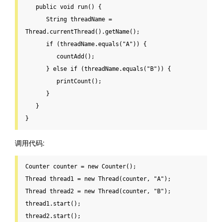
public
void
 run() {

      String threadName = 
Thread.currentThread().getName();

if
 (threadName.equals(
"A"
)) {

         countAdd();

      } 
else
if
 (threadName.equals(
"B"
)) {

         printCount();

      }

   }

}
调用代码:
Counter counter 
=
new
Thread
 thread1 
=
new
Thread
(counter, 
"A"
Thread
 thread2 
=
new
Thread
(counter, 
"B"
);

thread1
.
start();

thread2
.
start();