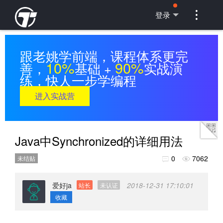

登录
跟老姚学前端，课程体系更完
10%
90%
善，
基础 +
实战演
练，快人一步学编程
进入实战营
Java中Synchronized的详细用法
0
7062
未结贴


爱好ja
2018-12-31 17:10:01
站长
未认证
收藏