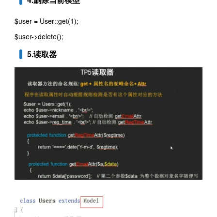
$user = User::get(1);
$user->delete();
5.读取器