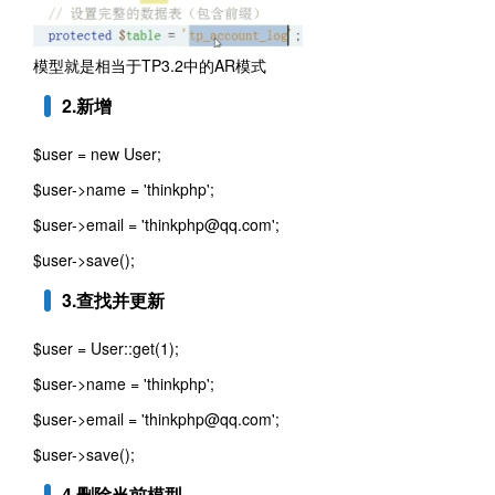
模型就是相当于TP3.2中的AR模式
2.新增
$user = new User;
$user->name = 'thinkphp';
$user->email = 'thinkphp@qq.com';
$user->save();
3.查找并更新
$user = User::get(1);
$user->name = 'thinkphp';
$user->email = 'thinkphp@qq.com';
$user->save();
4.删除当前模型