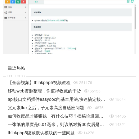
最近热帖
HOT TOPIC
【全套视频】thinkphp5视频教程

251176
移动web资源整理，你值得收藏的干货

65155
api接口文档插件easydoc的基本用法,快速搞定接口文档

15044
父元素flex之后，子元素高度自适应问题

14876
如何收废品才能赚钱，有什么技巧？揭秘垃圾回收行业的一些规则

14465
一张纸的厚度是0.01毫米，则该纸对折30次后是多厚（据说超过珠穆朗玛峰的高度）php实现

14321
thinkphp5隐藏默认模块的一些问题

14276