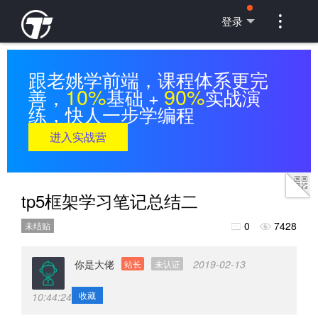

登录
跟老姚学前端，课程体系更完
10%
90%
善，
基础 +
实战演
练，快人一步学编程
进入实战营
tp5框架学习笔记总结二
0
7428
未结贴


你是大佬
2019-02-13
站长
未认证
收藏
10:44:24