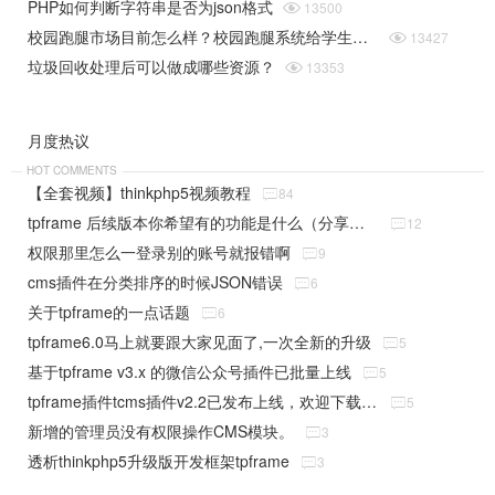
PHP如何判断字符串是否为json格式

13500
校园跑腿市场目前怎么样？校园跑腿系统给学生带来了哪些便捷？

13427
垃圾回收处理后可以做成哪些资源？

13353
月度热议
HOT COMMENTS
【全套视频】thinkphp5视频教程

84
tpframe 后续版本你希望有的功能是什么（分享贴）

12
权限那里怎么一登录别的账号就报错啊

9
cms插件在分类排序的时候JSON错误

6
关于tpframe的一点话题

6
tpframe6.0马上就要跟大家见面了,一次全新的升级

5
基于tpframe v3.x 的微信公众号插件已批量上线

5
tpframe插件tcms插件v2.2已发布上线，欢迎下载使用

5
新增的管理员没有权限操作CMS模块。

3
透析thinkphp5升级版开发框架tpframe

3