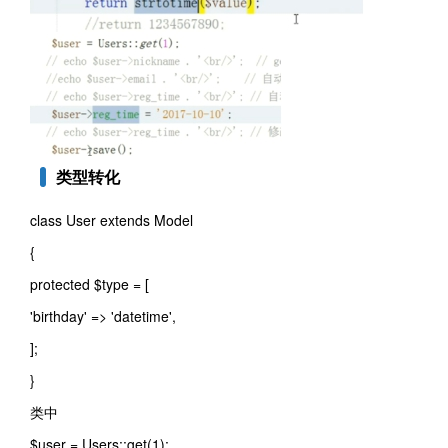
类型转化
class User extends Model
{
protected $type = [
'birthday' => 'datetime',
];
}
类中
$user = Users::get(1);