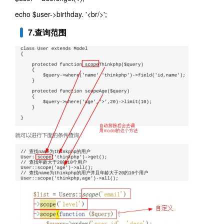
echo $user->birthday. '<br/>';
7.查询范围