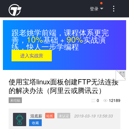

登录
跟老姚学前端，课程体系更完
10%
90%
善，
基础 +
实战演
练，快人一步学编程
进入实战营
使用宝塔linux面板创建FTP无法连接
的解决办法（阿里云或腾讯云）
0
12189
未结贴


混底薪
2019-03-19 13:58:33
站长
未认证
收藏