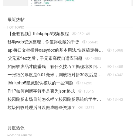
最近热帖
HOT TOPIC
【全套视频】thinkphp5视频教程

252149
移动web资源整理，你值得收藏的干货

65645
api接口文档插件easydoc的基本用法,快速搞定接口文档

15068
父元素flex之后，子元素高度自适应问题

14892
如何收废品才能赚钱，有什么技巧？揭秘垃圾回收行业的一些规则

14485
一张纸的厚度是0.01毫米，则该纸对折30次后是多厚（据说超过珠穆朗玛峰的高度）php实现

14342
thinkphp5隐藏默认模块的一些问题

14295
PHP如何判断字符串是否为json格式

13515
校园跑腿市场目前怎么样？校园跑腿系统给学生带来了哪些便捷？

13442
垃圾回收处理后可以做成哪些资源？

13371
月度热议
HOT COMMENTS