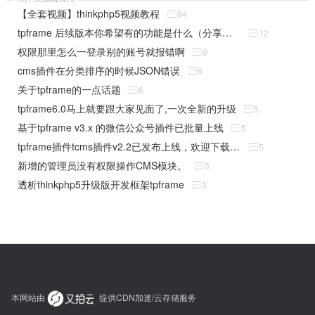
【全套视频】thinkphp5视频教程

84
tpframe 后续版本你希望有的功能是什么（分享贴）

12
权限那里怎么一登录别的账号就报错啊

9
cms插件在分类排序的时候JSON错误

6
关于tpframe的一点话题

6
tpframe6.0马上就要跟大家见面了,一次全新的升级

5
基于tpframe v3.x 的微信公众号插件已批量上线

5
tpframe插件tcms插件v2.2已发布上线，欢迎下载使用

5
新增的管理员没有权限操作CMS模块。

3
透析thinkphp5升级版开发框架tpframe

3
本网站由
提供CDN加速/云存储服务