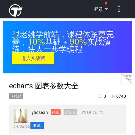

登录
跟老姚学前端，课程体系更完
10%
90%
善，
基础 +
实战演
练，快人一步学编程
进入实战营
echarts 图表参数大全
0
6740
未结贴


yaosean
2019-10-14
站长
未认证
收藏
14:32:29