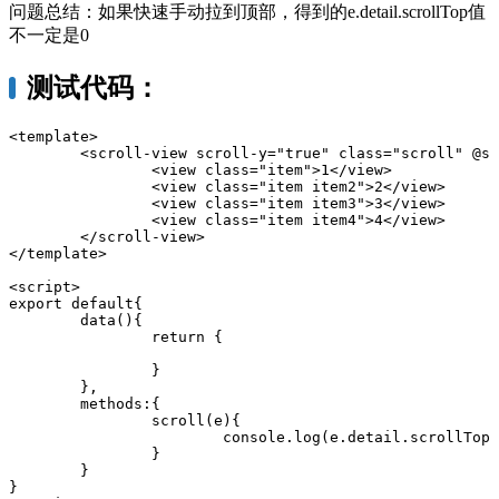
问题总结：如果快速手动拉到顶部，得到的e.detail.scrollTop值
不一定是0
测试代码：
<template>

	<scroll-view scroll-y="true" class="scroll" @scroll="scroll">

		<view class="item">1</view>

		<view class="item item2">2</view>

		<view class="item item3">3</view>

		<view class="item item4">4</view>

	</scroll-view>

</template>

<script>

export default{

	data(){

		return {

		}

	},

	methods:{

		scroll(e){

			console.log(e.detail.scrollTop,e);

		}

	}

}
