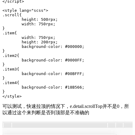
</script>

<style lang="scss">

.scroll{

	height: 500rpx;

	width: 750rpx;

}

.item{

	width: 750rpx;

	height: 200rpx;

	background-color: #000000;

}

.item2{

	background-color: #0000FF;

}

.item3{

	background-color: #00BFFF;

}

.item4{

	background-color: #18B566;

}

可以测试，快速拉顶的情况下，e.detail.scrollTop并不是0，所
以通过这个来判断是否到顶部是不准确的