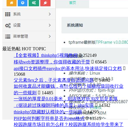
最近热帖
HOT TOPIC
【全套视频】thinkphp5视频教程

252149
移动web资源整理，你值得收藏的干货

65645
api接口文档插件easydoc的基本用法,快速搞定接口文档

15068
父元素flex之后，子元素高度自适应问题

14892
如何收废品才能赚钱，有什么技巧？揭秘垃圾回收行业
的一些规则

14485
一张纸的厚度是0.01毫米，则该纸对折30次后是多厚
（据说超过珠穆朗玛峰的高度）php实现

14342
thinkphp5隐藏默认模块的一些问题

14295
PHP如何判断字符串是否为json格式

13515
校园跑腿市场目前怎么样？校园跑腿系统给学生带来了