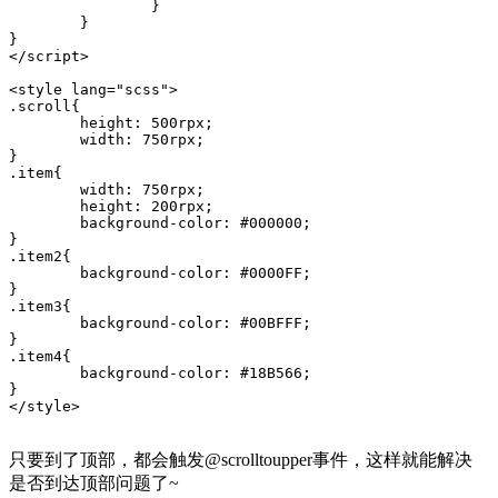
		}

	}

}

</script>

<style lang="scss">

.scroll{

	height: 500rpx;

	width: 750rpx;

}

.item{

	width: 750rpx;

	height: 200rpx;

	background-color: #000000;

}

.item2{

	background-color: #0000FF;

}

.item3{

	background-color: #00BFFF;

}

.item4{

	background-color: #18B566;

}

</style>

只要到了顶部，都会触发@scrolltoupper事件，这样就能解决
是否到达顶部问题了~