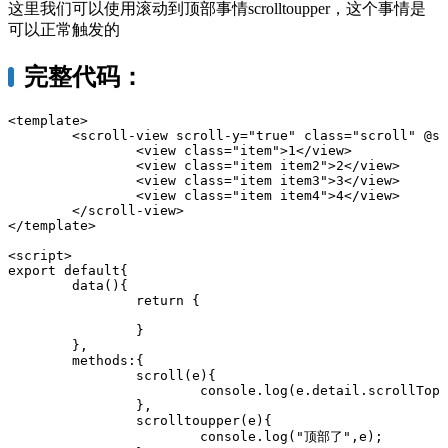
这里我们可以使用滚动到顶部事情scrolltoupper，这个事情是
可以正常触发的
完整代码：
<template>

	<scroll-view scroll-y="true" class="scroll" @scroll="scroll" @scrolltoupper="scrolltoupper">

		<view class="item">1</view>

		<view class="item item2">2</view>

		<view class="item item3">3</view>

		<view class="item item4">4</view>

	</scroll-view>

</template>

<script>

export default{

	data(){

		return {

		}

	},

	methods:{

		scroll(e){

			console.log(e.detail.scrollTop,e);

		},

		scrolltoupper(e){

			console.log("顶部了",e);
