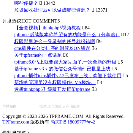
哪些便捷？

13442
垃圾回收处理后可以做成哪些资源？

13371
月度热议
HOT COMMENTS
【全套视频】thinkphp5视频教程

84
tpframe 后续版本你希望有的功能是什么（分享贴）

12
权限那里怎么一登录别的账号就报错啊

9
cms插件在分类排序的时候JSON错误

6
关于tpframe的一点话题

6
tpframe6.0马上就要跟大家见面了,一次全新的升级

5
基于tpframe v3.x 的微信公众号插件已批量上线

5
tpframe插件tcms插件v2.2已发布上线，欢迎下载使用

5
新增的管理员没有权限操作CMS模块。

3
透析thinkphp5升级版开发框架tpframe

3
本网站由
提供CDN加速/云存储服务
Copyright © 2023-2026 TPFRAME.COM. All Rights Reserved.
TPFrame.com
版权所有
渝ICP备18009777号-2
爆料早知道：