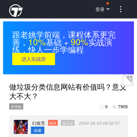

登录
跟老姚学前端，课程体系更完
10%
90%
善，
基础 +
实战演
练，快人一步学编程
进入实战营
做垃圾分类信息网站有价值吗？意义
大不大？
0
7905
未结贴


幻殇雪
2024-06-03 09:32:07
站长
未认证
收藏