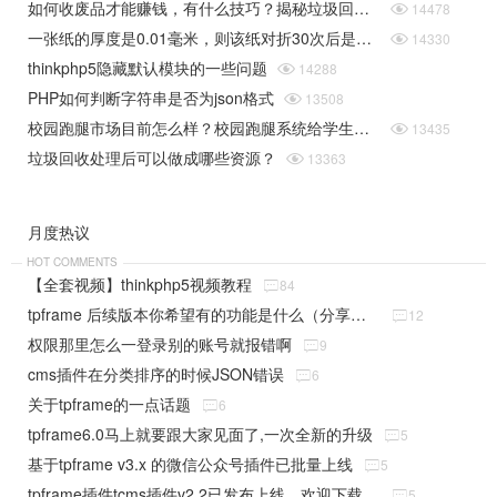
如何收废品才能赚钱，有什么技巧？揭秘垃圾回收行业的一些规则

14478
一张纸的厚度是0.01毫米，则该纸对折30次后是多厚（据说超过珠穆朗玛峰的高度）php实现

14330
thinkphp5隐藏默认模块的一些问题

14288
PHP如何判断字符串是否为json格式

13508
校园跑腿市场目前怎么样？校园跑腿系统给学生带来了哪些便捷？

13435
垃圾回收处理后可以做成哪些资源？

13363
月度热议
HOT COMMENTS
【全套视频】thinkphp5视频教程

84
tpframe 后续版本你希望有的功能是什么（分享贴）

12
权限那里怎么一登录别的账号就报错啊

9
cms插件在分类排序的时候JSON错误

6
关于tpframe的一点话题

6
tpframe6.0马上就要跟大家见面了,一次全新的升级

5
基于tpframe v3.x 的微信公众号插件已批量上线

5
tpframe插件tcms插件v2.2已发布上线，欢迎下载使用

5