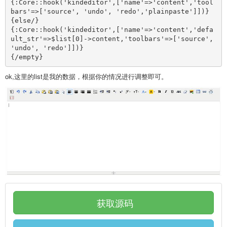
{:Core::hook('kindeditor',['name'=>'content','tool
bars'=>['source', 'undo', 'redo','plainpaste']])}
{else/}
{:Core::hook('kindeditor',['name'=>'content','defa
ult_str'=>$list[0]->content,'toolbars'=>['source', 
'undo', 'redo']])}
{/empty}
ok,这里的list是我的数据，根据你的情况进行调整即可。
获取源码