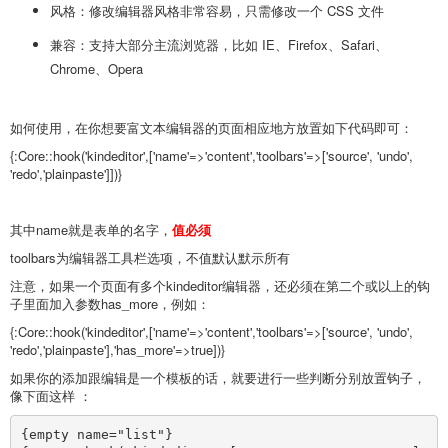
风格：修改编辑器风格非常容易，只需修改一个 CSS 文件
兼容：支持大部分主流浏览器，比如 IE、Firefox、Safari、
Chrome、Opera
如何使用，在你想要富文本编辑器的页面相应地方放置如下代码即可：
{:Core::hook('kindeditor',['name'=>'content','toolbars'=>['source', 'undo',
'redo','plainpaste']])}
其中name就是表单的名字，
值必须
toolbars为编辑器工具栏选项，不值默认默示所有
注意，如果一个页面有多个kindeditor编辑器，还必须在第二个或以上的钩
子里面加入参数has_more，例如：
{:Core::hook('kindeditor',['name'=>'content','toolbars'=>['source', 'undo',
'redo','plainpaste'],'has_more'=>true])}
如果你的添加跟编辑是一个模板的话，就要进行一些判断分别放置钩子，
像下面这样 ：
{empty name="list"}