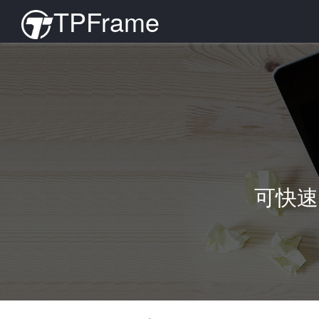
TPFrame
可快速