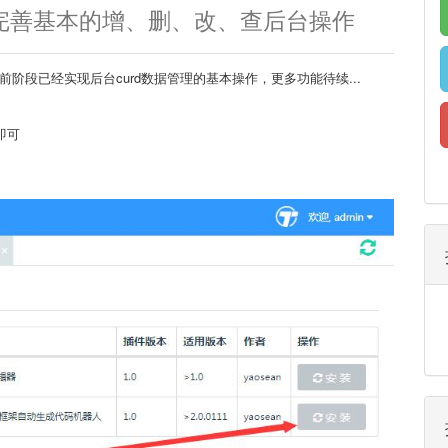
完善基本的增、删、改、查后台操作
前阶段已经实现后台curd数据管理的基本操作，更多功能待续...
即可