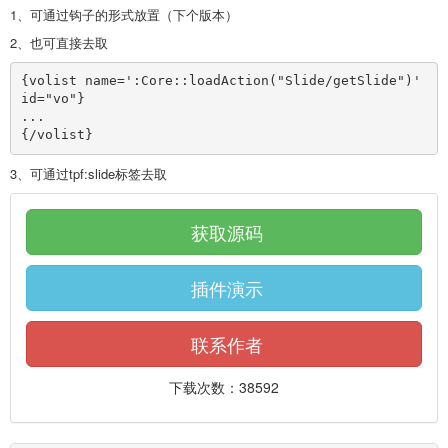
1、可通过钩子的形式放置（下个版本）
2、也可直接去取
{volist name=':Core::loadAction("Slide/getSlide")' 
id="vo"}

...

{/volist}
3、可通过tpf:slide标签去取
获取源码
插件演示
联系作者
下载次数：38592