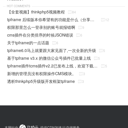
HOT COMMENTS
【全套视频】thinkphp5视频教程

84
tpframe 后续版本你希望有的功能是什么（分享贴）

12
权限那里怎么一登录别的账号就报错啊

9
cms插件在分类排序的时候JSON错误

6
关于tpframe的一点话题

6
tpframe6.0马上就要跟大家见面了,一次全新的升级

5
基于tpframe v3.x 的微信公众号插件已批量上线

5
tpframe插件tcms插件v2.2已发布上线，欢迎下载使用

5
新增的管理员没有权限操作CMS模块。

3
透析thinkphp5升级版开发框架tpframe

3
本网站由
提供CDN加速/云存储服务