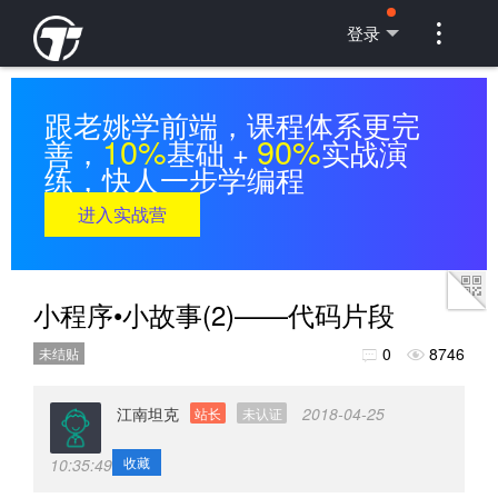

登录
跟老姚学前端，课程体系更完
10%
90%
善，
基础 +
实战演
练，快人一步学编程
进入实战营
小程序•小故事(2)——代码片段
0
8746
未结贴


江南坦克
2018-04-25
站长
未认证
收藏
10:35:49