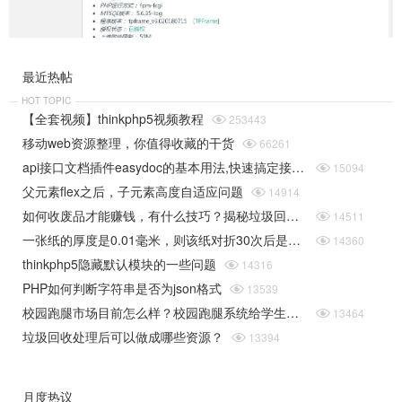
最近热帖
HOT TOPIC
【全套视频】thinkphp5视频教程

253443
移动web资源整理，你值得收藏的干货

66261
api接口文档插件easydoc的基本用法,快速搞定接口文档

15094
父元素flex之后，子元素高度自适应问题

14914
如何收废品才能赚钱，有什么技巧？揭秘垃圾回收行业的一些规则

14511
一张纸的厚度是0.01毫米，则该纸对折30次后是多厚（据说超过珠穆朗玛峰的高度）php实现

14360
thinkphp5隐藏默认模块的一些问题

14316
PHP如何判断字符串是否为json格式

13539
校园跑腿市场目前怎么样？校园跑腿系统给学生带来了哪些便捷？

13464
垃圾回收处理后可以做成哪些资源？

13394
月度热议