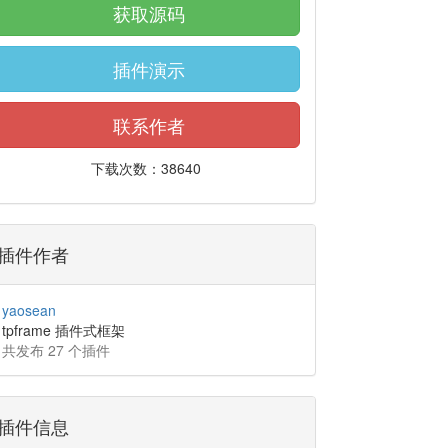
获取源码
插件演示
联系作者
下载次数：38640
插件作者
yaosean
tpframe 插件式框架
共发布 27 个插件
插件信息