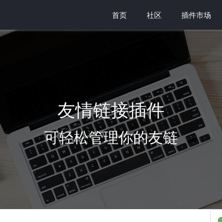
首页
社区
插件市场
友情链接插件
可轻松管理你的友链