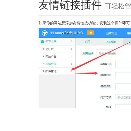
友情链接插件
可轻松
如果你的网站想添加友情链接功能，安装这个插件即可