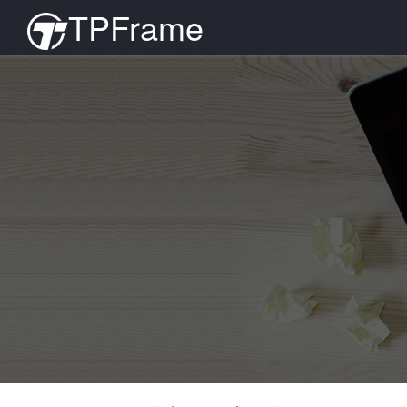
TPFrame