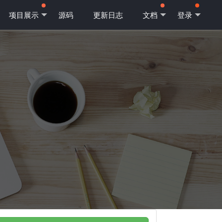
项目展示
源码
更新日志
文档
登录