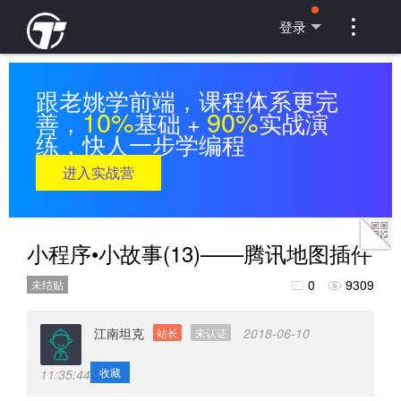

登录
跟老姚学前端，课程体系更完
10%
90%
善，
基础 +
实战演
练，快人一步学编程
进入实战营
小程序•小故事(13)——腾讯地图插件
0
9309
未结贴


江南坦克
2018-06-10
站长
未认证
收藏
11:35:44