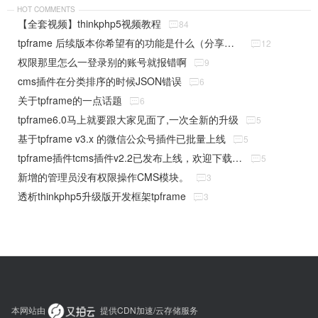
HOT COMMENTS
【全套视频】thinkphp5视频教程

84
tpframe 后续版本你希望有的功能是什么（分享贴）

12
权限那里怎么一登录别的账号就报错啊

9
cms插件在分类排序的时候JSON错误

6
关于tpframe的一点话题

6
tpframe6.0马上就要跟大家见面了,一次全新的升级

5
基于tpframe v3.x 的微信公众号插件已批量上线

5
tpframe插件tcms插件v2.2已发布上线，欢迎下载使用

5
新增的管理员没有权限操作CMS模块。

3
透析thinkphp5升级版开发框架tpframe

3
本网站由
提供CDN加速/云存储服务