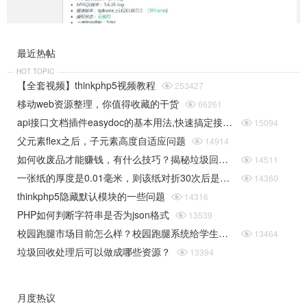
最近热帖
HOT TOPIC
【全套视频】thinkphp5视频教程

253427
移动web资源整理，你值得收藏的干货

66261
api接口文档插件easydoc的基本用法,快速搞定接口文档

15094
父元素flex之后，子元素高度自适应问题

14914
如何收废品才能赚钱，有什么技巧？揭秘垃圾回收行业的一些规则

14511
一张纸的厚度是0.01毫米，则该纸对折30次后是多厚（据说超过珠穆朗玛峰的高度）php实现

14360
thinkphp5隐藏默认模块的一些问题

14316
PHP如何判断字符串是否为json格式

13539
校园跑腿市场目前怎么样？校园跑腿系统给学生带来了哪些便捷？

13464
垃圾回收处理后可以做成哪些资源？

13394
月度热议