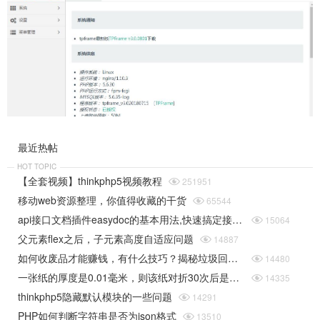
最近热帖
HOT TOPIC
【全套视频】thinkphp5视频教程

251951
移动web资源整理，你值得收藏的干货

65544
api接口文档插件easydoc的基本用法,快速搞定接口文档

15064
父元素flex之后，子元素高度自适应问题

14887
如何收废品才能赚钱，有什么技巧？揭秘垃圾回收行业的一些规则

14480
一张纸的厚度是0.01毫米，则该纸对折30次后是多厚（据说超过珠穆朗玛峰的高度）php实现

14335
thinkphp5隐藏默认模块的一些问题

14291
PHP如何判断字符串是否为json格式

13510