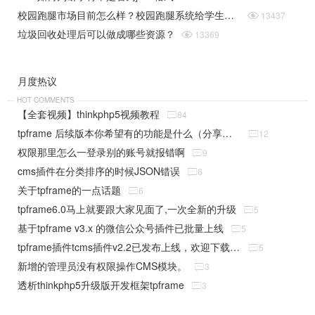
校园跑腿市场目前怎么样？校园跑腿系统给学生带来了哪些便捷？

13437
垃圾回收处理后可以做成哪些资源？

13369
月度热议
HOT COMMENTS
【全套视频】thinkphp5视频教程

84
tpframe 后续版本你希望有的功能是什么（分享贴）

12
权限那里怎么一登录别的账号就报错啊

9
cms插件在分类排序的时候JSON错误

6
关于tpframe的一点话题

6
tpframe6.0马上就要跟大家见面了,一次全新的升级

5
基于tpframe v3.x 的微信公众号插件已批量上线

5
tpframe插件tcms插件v2.2已发布上线，欢迎下载使用

5
新增的管理员没有权限操作CMS模块。

3
透析thinkphp5升级版开发框架tpframe

3