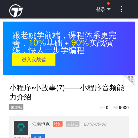

登录
跟老姚学前端，课程体系更完
10%
90%
善，
基础 +
实战演
练，快人一步学编程
进入实战营
小程序•小故事(7)——小程序音频能
力介绍
0
9000
未结贴


江南坦克
2018-05-06
站长
未认证
收藏