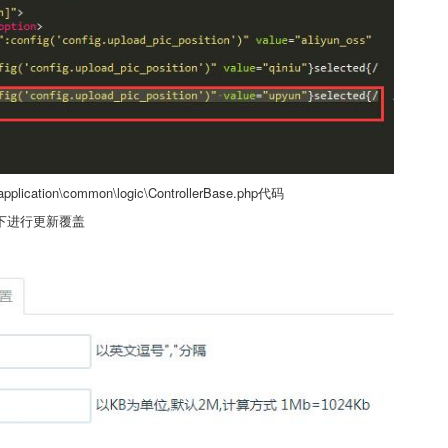
\common\logic\ControllerBase.php代码
php下进行更新覆盖