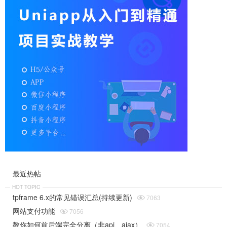
最近热帖
HOT TOPIC
tpframe 6.x的常见错误汇总(持续更新)

7063
网站支付功能

7056
教你如何前后端完全分离（非api、ajax）

7054