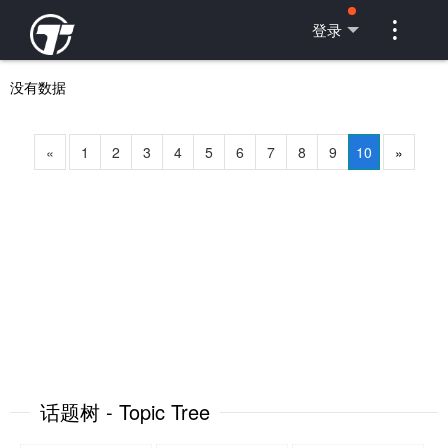

登录
没有数据
«
1
2
3
4
5
6
7
8
9
10
»
话题树 - Topic Tree