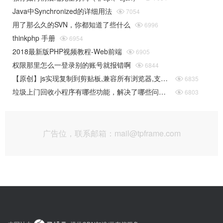
Java中Synchronized的详细用法

7054
用了那么久的SVN，你都知道了些什么

6996
thinkphp 手册

6954
2018最新版PHP视频教程-Web前端

6905
权限那里怎么一登录别的账号就报错啊

6844
【原创】js实现复制到剪贴板,兼容所有浏览器,支持移动端ios复制

6835
垃圾上门回收小程序有哪些功能，解决了哪些问题？

6803
广告位，联系邮箱：mail@tpframe.com