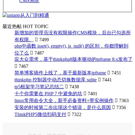
CMS系统
最近热帖
HOT TOPIC
新增加的管理员没有权限操作CMS模块，后台已勾选所
有权限。

7499
php中函数 isset(), empty(), is_null() 的区别，你都理解到
位了么

7487
应大众需求，基于thinkphp8版本驱动的tpframe 8.x发布了

7467
简单博客插件上线了，基于最新版本tpframe

7451
thinkphp 控制器中动态切换数据库 sqlite

7441
tp5框架学习笔记总结二

7438
十个你需要在 PHP 7 中避免的坑

7401
linux常用命令大全，新手必备资料+带实例操作

7363
安装的时候第二步出现这个错误，是什么原因

7356
ThinkPHP5微信扫码支付

7322