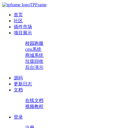
TPFrame
首页
社区
插件市场
项目展示
校园跑腿
cms系统
商城系统
垃圾回收
后台演示
源码
更新日志
文档
在线文档
视频教程
登录
注册