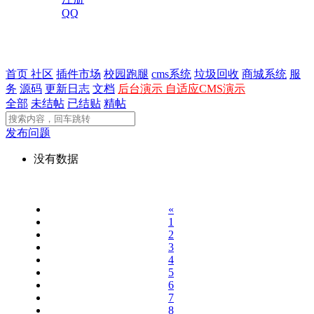
QQ

首页
社区
插件市场
校园跑腿
cms系统
垃圾回收
商城系统
服
务
源码
更新日志
文档
后台演示
自适应CMS演示
全部
未结帖
已结贴
精帖
发布问题
没有数据
«
1
2
3
4
5
6
7
8