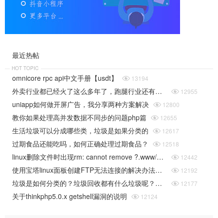
最近热帖
HOT TOPIC
omnicore rpc api中文手册【usdt】

13194
外卖行业都已经火了这么多年了，跑腿行业还有前景吗

12955
uniapp如何做开屏广告，我分享两种方案解决

12800
教你如果处理高并发数据不同步的问题php篇

12655
生活垃圾可以分成哪些类，垃圾是如果分类的

12617
过期食品还能吃吗，如何正确处理过期食品？

12518
linux删除文件时出现rm: cannot remove ?.www/www/.user.ini?. Operation not permitted的解决办法

12442
使用宝塔linux面板创建FTP无法连接的解决办法（阿里云或腾讯云）

12192
垃圾是如何分类的？垃圾回收都有什么垃圾呢？这篇文章给你详细说明

12177
关于thinkphp5.0.x getshell漏洞的说明

12124