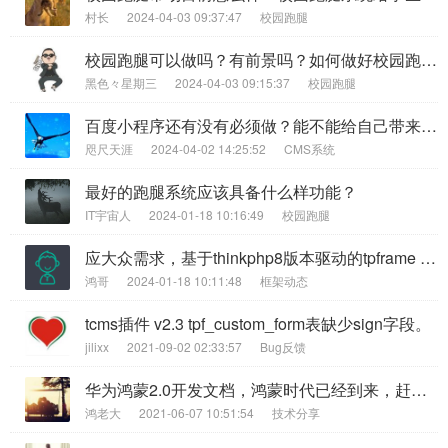
村长
2024-04-03 09:37:47
校园跑腿
校园跑腿可以做吗？有前景吗？如何做好校园跑腿？
黑色々星期三
2024-04-03 09:15:37
校园跑腿
百度小程序还有没有必须做？能不能给自己带来流量？
咫尺天涯
2024-04-02 14:25:52
CMS系统
最好的跑腿系统应该具备什么样功能？
IT宇宙人
2024-01-18 10:16:49
校园跑腿
应大众需求，基于thinkphp8版本驱动的tpframe 8.x发布了
鸿哥
2024-01-18 10:11:48
框架动态
tcms插件 v2.3 tpf_custom_form表缺少sign字段。
jilixx
2021-09-02 02:33:57
Bug反馈
华为鸿蒙2.0开发文档，鸿蒙时代已经到来，赶紧上车
鸿老大
2021-06-07 10:51:54
技术分享