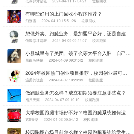
低调@才是狂
2024-04-11 17:04:21
垃圾回收
有哪些好用的上门回收小程序推荐？
幻殇雪
2024-04-10 15:51:26
垃圾回收
想做外卖、跑腿业务，是加盟平台好，还是自建外卖平台好？
低调@才是狂
2024-04-09 09:44:07
校园跑腿
小县城里有了美团、饿了么等大平台入驻，自己做跑腿或外卖平台还有优势吗？
黑白あ映像
2024-04-09 09:31:42
校园跑腿
2024年校园热门创业项目推荐，校园创业最可靠的行业
温柔的谎言
2024-04-07 10:23:39
校园跑腿
做跑腿业务怎么样？成立初期须要注意哪些点？
咫尺天涯
2024-04-07 09:10:10
校园跑腿
大学校园跑腿市场好不好？校园跑腿系统如何运作？
贰0壹柒
2024-04-03 09:54:12
校园跑腿
校园跑腿市场目前怎么样？校园跑腿系统给学生带来了哪些便捷？