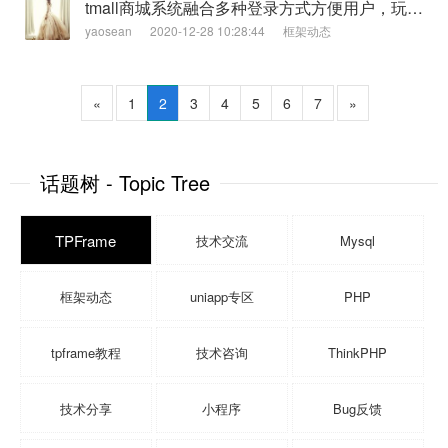
tmall商城系统融合多种登录方式方便用户，玩转移动多端模式
yaosean
2020-12-28 10:28:44
框架动态
«
1
2
3
4
5
6
7
»
话题树 - Topic Tree
TPFrame
技术交流
Mysql
框架动态
uniapp专区
PHP
tpframe教程
技术咨询
ThinkPHP
技术分享
小程序
Bug反馈