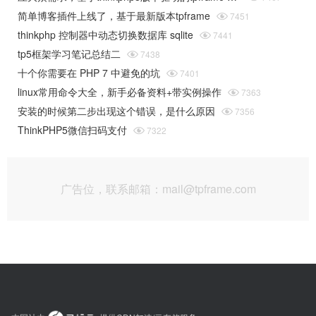
简单博客插件上线了，基于最新版本tpframe

7451
thinkphp 控制器中动态切换数据库 sqlite

7441
tp5框架学习笔记总结二

7438
十个你需要在 PHP 7 中避免的坑

7401
linux常用命令大全，新手必备资料+带实例操作

7363
安装的时候第二步出现这个错误，是什么原因

7356
ThinkPHP5微信扫码支付

7322
广告位，联系邮箱：mail@tpframe.com