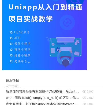
最近热帖
HOT TOPIC
新增加的管理员没有权限操作CMS模块，后台已勾选所有权限。

7499
php中函数 isset(), empty(), is_null() 的区别，你都理解到位了么

7487
应大众需求，基于thinkphp8版本驱动的tpframe 8.x发布了

7467