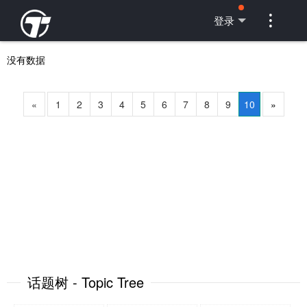

登录
没有数据
«
1
2
3
4
5
6
7
8
9
10
»
话题树 - Topic Tree