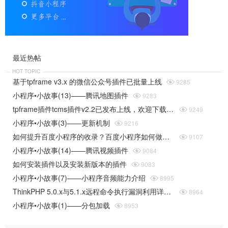
最近热帖
HOT TOPIC
基于tpframe v3.x 的微信公众号插件已批量上线

9285
小程序•小故事(13)——腾讯地图插件

9283
tpframe插件tcms插件v2.2已发布上线，欢迎下载使用

9249
小程序•小故事(3)——更新机制

9216
如何提升百度小程序的收录？百度小程序如何做优化？

9107
小程序•小故事(14)——腾讯视频插件

9084
如何安装插件以及安装新版本的插件

9083
小程序•小故事(7)——小程序音频能力介绍

8995
ThinkPHP 5.0.x与5.1.x远程命令执行漏洞利用详细分析

8964
小程序•小故事(1)——分包加载

8953