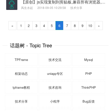
【原创】js实现复制到剪贴板,兼容所有浏览器,支持移动端ios复制
风生水起
2018-09-05 10:29:58
技术分享
«
1
2
3
4
5
6
7
8
9
10
»
话题树 - Topic Tree
TPFrame
技术交流
Mysql
框架动态
uniapp专区
PHP
tpframe教程
技术咨询
ThinkPHP
技术分享
小程序
Bug反馈